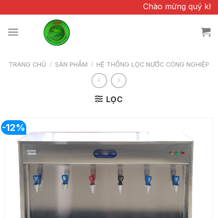
Chuyển
Chào mừng quý khách đã qua
đến
nội
dung
TRANG CHỦ
/
SẢN PHẨM
/
HỆ THỐNG LỌC NƯỚC CÔNG NGHIỆP
LỌC
-12%