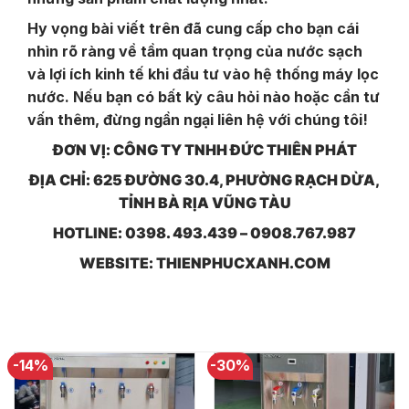
Hy vọng bài viết trên đã cung cấp cho bạn cái
nhìn rõ ràng về tầm quan trọng của nước sạch
và lợi ích kinh tế khi đầu tư vào hệ thống máy lọc
nước. Nếu bạn có bất kỳ câu hỏi nào hoặc cần tư
vấn thêm, đừng ngần ngại liên hệ với chúng tôi!
ĐƠN VỊ: CÔNG TY TNHH ĐỨC THIÊN PHÁT
ĐỊA CHỈ: 625 ĐƯỜNG 30.4, PHƯỜNG RẠCH DỪA,
TỈNH BÀ RỊA VŨNG TÀU
HOTLINE: 0398. 493.439 – 0908.767.987
WEBSITE: THIENPHUCXANH.COM
-14%
-30%