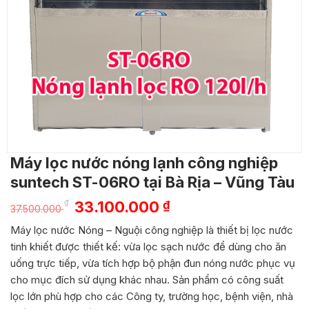
Máy lọc nước nóng lạnh công nghiệp
suntech ST-06RO tại Bà Rịa – Vũng Tàu
Giá
Giá
₫
33.100.000
₫
37.500.000
gốc
hiện
Máy lọc nước Nóng – Nguội công nghiệp là thiết bị lọc nước
là:
tại
tinh khiết được thiết kế: vừa lọc sạch nước để dùng cho ăn
37.500.000 ₫.
là:
uống trực tiếp, vừa tích hợp bộ phận đun nóng nước phục vụ
33.100.000 ₫.
cho mục đích sử dụng khác nhau. Sản phẩm có công suất
lọc lớn phù hợp cho các Công ty, trường học, bệnh viện, nhà