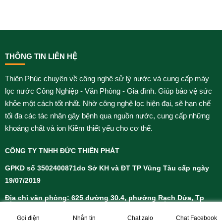
THÔNG TIN LIÊN HỆ
Thiên Phúc chuyên về công nghệ sử lý nước và cung cấp máy
lọc nước Công Nghiệp - Văn Phòng - Gia đình. Giúp bảo vệ sức
khỏe một cách tốt nhất. Nhờ công nghệ lọc hiện đại, sẽ hạn chế
tối đa các tác nhận gây bệnh qua nguồn nước, cung cấp những
khoáng chất và ion Kiềm thiết yếu cho cơ thể.
CÔNG TY TNHH ĐỨC THIÊN PHÁT
GPKD
số 3502400871do Sở KH và ĐT TP Vũng Tàu cấp ngày
19/07/2019
Địa chỉ văn phòng:
625 đường 30.4, phường Rạch Dừa, Tp
Vũng Tàu
Gọi điện
Nhắn tin
Chat zalo
Chat Facebook