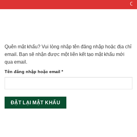
Chuyển
Chà
đến
nội
dung
Quên mật khẩu? Vui lòng nhập tên đăng nhập hoặc địa chỉ
email. Bạn sẽ nhận được một liên kết tạo mật khẩu mới
qua email.
Bắt
Tên đăng nhập hoặc email
*
buộc
ĐẶT LẠI MẬT KHẨU