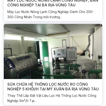
MÁY LỌC NƯỚC NÓNG LẠNH CÔNG NGHIỆP, BÁN
CÔNG NGHIỆP TẠI BÀ RỊA-VŨNG TÀU
Máy Lọc Nước Nóng Lạnh Công Nghiệp Dành Cho 200-
300 Công Nhân Trong môi trường...
SỬA CHỮA HỆ THỐNG LỌC NƯỚC RO CÔNG
NGHIỆP 5 KHỐI/H TẠI MỸ XUÂN BÀ RỊA VŨNG TÀU
Thay Thế Lắp Đặt Vật Liệu Lọc Hệ Thống Lọc Nước Công
Nghiệp 5m³/h Tại...