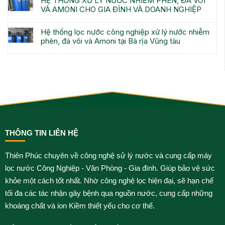
HỆ THỐNG XỬ LÝ NƯỚC NHIỄM PHÈN, ĐÁ VÔI
VÀ AMONI CHO GIA ĐÌNH VÀ DOANH NGHIỆP
Hệ thống lọc nước công nghiệp xử lý nước nhiễm
phèn, đá vôi và Amoni tại Bà rịa Vũng tàu
THÔNG TIN LIÊN HỆ
Thiên Phúc chuyên về công nghệ sử lý nước và cung cấp máy
lọc nước Công Nghiệp - Văn Phòng - Gia đình. Giúp bảo vệ sức
khỏe một cách tốt nhất. Nhờ công nghệ lọc hiện đại, sẽ hạn chế
tối đa các tác nhận gây bệnh qua nguồn nước, cung cấp những
khoáng chất và ion Kiềm thiết yếu cho cơ thể.