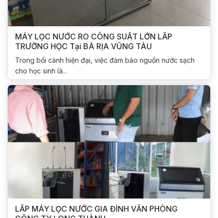
MÁY LỌC NƯỚC RO CÔNG SUẤT LỚN LẮP
TRƯỜNG HỌC Tại BÀ RỊA VŨNG TÀU
Trong bối cảnh hiện đại, việc đảm bảo nguồn nước sạch
cho học sinh là...
LẮP MÁY LỌC NƯỚC GIA ĐÌNH VĂN PHÒNG