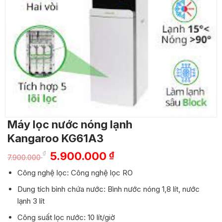
Máy lọc nước nóng lạnh
Kangaroo KG61A3
Giá
Giá
₫
5.900.000
₫
7.900.000
gốc
hiện
Công nghệ lọc: Công nghệ lọc RO
là:
tại
7.900.000 ₫.
là:
Dung tích bình chứa nước: Bình nước nóng 1,8 lít, nước
5.900.000 ₫.
lạnh 3 lít
Công suất lọc nước: 10 lít/giờ