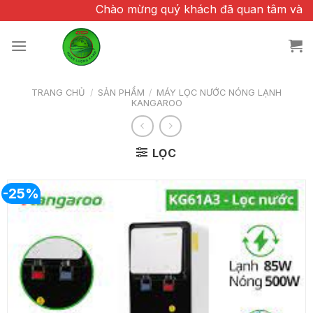
Chuyển
Chào mừng quý khách đã quan tâm và tin tưở
đến
nội
dung
TRANG CHỦ
/
SẢN PHẨM
/
MÁY LỌC NƯỚC NÓNG LẠNH
KANGAROO
LỌC
-25%