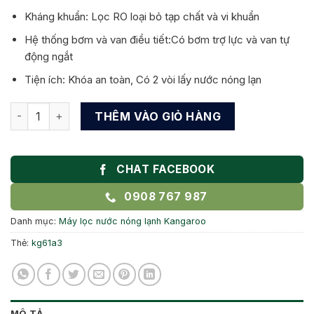
Kháng khuẩn: Lọc RO loại bỏ tạp chất và vi khuẩn
Hệ thống bơm và van điều tiết:Có bơm trợ lực và van tự
động ngắt
Tiện ích: Khóa an toàn, Có 2 vòi lấy nước nóng lạn
Máy lọc nước nóng lạnh Kangaroo KG61A3 số lượng
THÊM VÀO GIỎ HÀNG
CHAT FACEBOOK
0908 767 987
Danh mục:
Máy lọc nước nóng lạnh Kangaroo
Thẻ:
kg61a3
MÔ TẢ