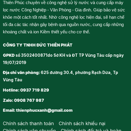
Thiên Phúc chuyên về công nghệ sử lý nước và cung cấp máy
lọc nước Công Nghiệp - Văn Phòng - Gia đình. Giúp bảo vệ sức
khỏe một cách tốt nhất. Nhờ công nghệ lọc hiện đại, sẽ hạn chế
tối đa các tác nhận gây bệnh qua nguồn nước, cung cấp những
khoáng chất và ion Kiềm thiết yếu cho cơ thể.
CÔNG TY TNHH ĐỨC THIÊN PHÁT
GPKD
số 3502400871do Sở KH và ĐT TP Vũng Tàu cấp ngày
19/07/2019
Địa chỉ văn phòng:
625 đường 30.4, phường Rạch Dừa, Tp
Vũng Tàu
Hotline: 0937 719 829
Zalo: 0908 767 987
Email:
thienphucxanh@gmail.com
Chính sách thanh toán
-
Chính sách khiếu nại
Chính sách vận chuyển
-
Chính sách đổi trả và hoàn