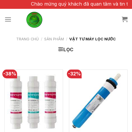
Chuyển
Chào mừng quý khách đã quan tâm và tin tưởn
đến
nội
dung
TRANG CHỦ
/
SẢN PHẨM
/
VẬT TƯ MÁY LỌC NƯỚC
LỌC
-38%
-32%