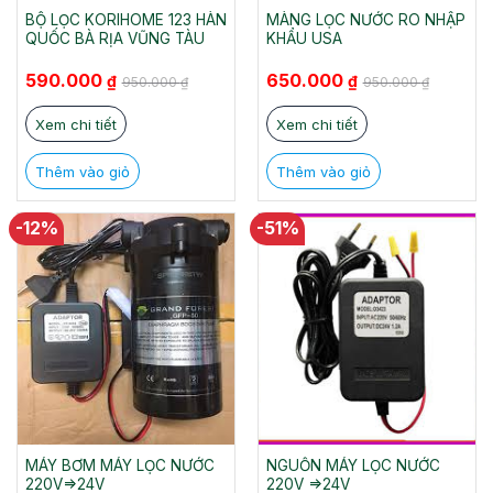
BỘ LỌC KORIHOME 123 HÀN
MÀNG LỌC NƯỚC RO NHẬP
QUỐC BÀ RỊA VŨNG TÀU
KHẨU USA
Giá
Giá
Giá
Giá
590.000
650.000
₫
₫
950.000
₫
950.000
₫
gốc
hiện
gốc
hiện
là:
tại
là:
tại
950.000 ₫.
là:
950.000 ₫.
là:
Xem chi tiết
Xem chi tiết
590.000 ₫.
650.000 ₫.
Thêm vào giỏ
Thêm vào giỏ
-12%
-51%
MÁY BƠM MÁY LỌC NƯỚC
NGUỒN MÁY LỌC NƯỚC
220V=>24V
220V =>24V