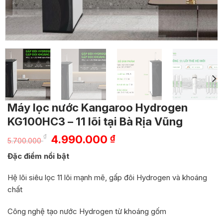
Máy lọc nước Kangaroo Hydrogen
KG100HC3 – 11 lõi tại Bà Rịa Vũng
Giá
Giá
₫
4.990.000
₫
5.700.000
gốc
hiện
Đặc điểm nổi bật
là:
tại
5.700.000 ₫.
là:
Hệ lõi siêu lọc 11 lõi mạnh mẽ, gấp đôi Hydrogen và khoáng
4.990.000 ₫.
chất
Công nghệ tạo nước Hydrogen từ khoáng gốm