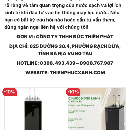
rõ ràng về tầm quan trọng của nước sạch và lợi ích
kinh tế khi đầu tư vào hệ thống máy lọc nước. Nếu
bạn có bất kỳ câu hỏi nào hoặc cần tư vấn thêm,
đừng ngần ngại liên hệ với chúng tôi!
ĐƠN VỊ: CÔNG TY TNHH ĐỨC THIÊN PHÁT
ĐỊA CHỈ: 625 ĐƯỜNG 30.4, PHƯỜNG RẠCH DỪA,
TỈNH BÀ RỊA VŨNG TÀU
HOTLINE: 0398. 493.439 – 0908.767.987
WEBSITE: THIENPHUCXANH.COM
-10%
-10%