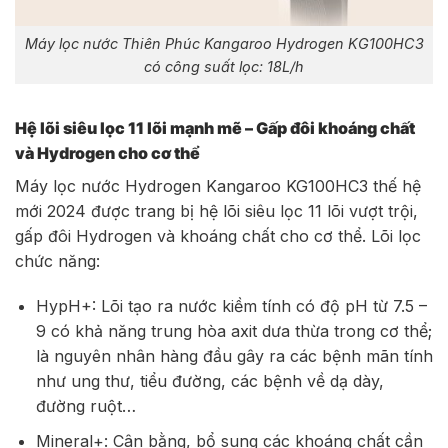
Máy lọc nước Thiên Phúc Kangaroo Hydrogen KG100HC3
có công suất lọc: 18L/h
Hệ lõi siêu lọc 11 lõi mạnh mẽ – Gấp đôi khoáng chất
và Hydrogen cho cơ thể
Máy lọc nước Hydrogen Kangaroo KG100HC3 thế hệ
mới 2024 được trang bị hệ lõi siêu lọc 11 lõi vượt trội,
gấp đôi Hydrogen và khoáng chất cho cơ thể. Lõi lọc
chức năng:
HypH+: Lõi tạo ra nước kiềm tính có độ pH từ 7.5 –
9 có khả năng trung hòa axit dưa thừa trong cơ thể;
là nguyên nhân hàng đầu gây ra các bệnh mãn tính
như ung thư, tiểu đường, các bệnh về dạ dày,
đường ruột…
Mineral+: Cân bằng, bổ sung các khoáng chất cần