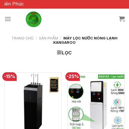
Chuyển
iên Phúc
đến
nội
dung
TRANG CHỦ
/
SẢN PHẨM
/
MÁY LỌC NƯỚC NÓNG LẠNH
KANGAROO
LỌC
-15%
-25%