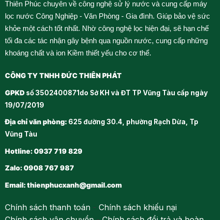
Thiên Phúc chuyên về công nghệ sử lý nước và cung cấp máy
lọc nước Công Nghiệp - Văn Phòng - Gia đình. Giúp bảo vệ sức
khỏe một cách tốt nhất. Nhờ công nghệ lọc hiện đại, sẽ hạn chế
tối đa các tác nhận gây bệnh qua nguồn nước, cung cấp những
khoáng chất và ion Kiềm thiết yếu cho cơ thể.
CÔNG TY TNHH ĐỨC THIÊN PHÁT
GPKD
số 3502400871do Sở KH và ĐT TP Vũng Tàu cấp ngày
19/07/2019
Địa chỉ văn phòng:
625 đường 30.4, phường Rạch Dừa, Tp
Vũng Tàu
Hotline: 0937 719 829
Zalo: 0908 767 987
Email: thienphucxanh@gmail.com
Chính sách thanh toán
-
Chính sách khiếu nại
Chính sách vận chuyển
-
Chính sách đổi trả và hoàn