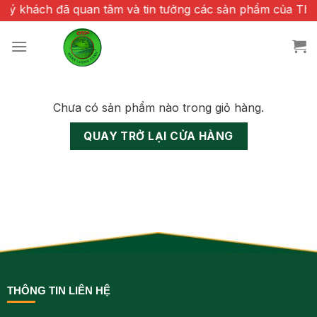
Chuyển
ý khách đã quan tâm và tin tưởng các sản phẩm của Thiê
đến
nội
dung
Chưa có sản phẩm nào trong giỏ hàng.
QUAY TRỞ LẠI CỬA HÀNG
THÔNG TIN LIÊN HỆ