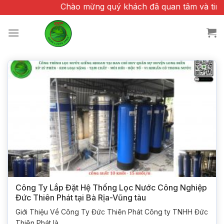
Chuyển
Chào mừng quý khách đã quan tâm và tin tưởng cá
đến
nội
dung
Công Ty Lắp Đặt Hệ Thống Lọc Nước Công Nghiệp
Đức Thiên Phát tại Bà Rịa-Vũng tàu
Giới Thiệu Về Công Ty Đức Thiên Phát Công ty TNHH Đức
Thiên Phát là...