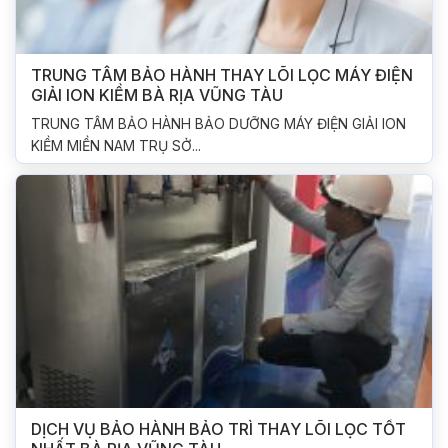
TRUNG TÂM BẢO HÀNH THAY LÕI LỌC MÁY ĐIỆN
GIẢI ION KIỀM BÀ RỊA VŨNG TÀU
TRUNG TÂM BẢO HÀNH BẢO DƯỠNG MÁY ĐIỆN GIẢI ION
KIỀM MIỀN NAM TRỤ SỞ...
DỊCH VỤ BẢO HÀNH BẢO TRÌ THAY LÕI LỌC TỐT