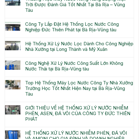
Trời Được Đánh Giá Tốt Nhất Tại Bà Rịa – Vũng
Tàu
Công Ty Lắp Đặt Hệ Thống Lọc Nước Công
Nghiệp Đức Thiên Phát tại Bà Rịa-Vũng tàu
Hệ Thống Xử Lý Nước Lọc Dành Cho Công Nghiệp
Nhà Xưởng tại Long Thành và Mỹ Xuân
Công Nghệ Xử Lý Nước Công Suất Lớn Không
Nước Thải tại Bà Rịa-Vũng tàu
Top Hệ Thống Máy Lọc Nước Công Ty Nhà Xưởng
Trường Học Tốt Nhất Hiện Nay tại Bà Rịa-Vũng
Tàu
GIỚI THIỆU VỀ HỆ THỐNG XỬ LÝ NƯỚC NHIỄM
PHÈN, ASEN, ĐÁ VÔI CỦA CÔNG TY ĐỨC THIÊN
PHÁT
HỆ THỐNG XỬ LÝ NƯỚC NHIỄM PHÈN, ĐÁ VÔI
VÀ AMONI CHO GIA ĐÌNH VÀ DOANH NGHIỆP