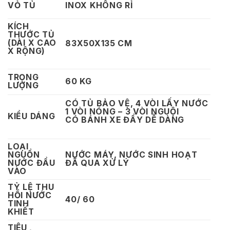
VỎ TỦ
INOX KHÔNG RỈ
KÍCH
THƯỚC TỦ
(DÀI X CAO
83X50X135 CM
X RỘNG)
TRỌNG
60 KG
LƯỢNG
CÓ TỦ BẢO VỆ, 4 VÒI LẤY NƯỚC
1 VÒI NÓNG – 3 VÒI NGUỘI
KIỂU DÁNG
CÓ BÁNH XE ĐẨY DỄ DÀNG
LOẠI
NGUỒN
NƯỚC MÁY, NƯỚC SINH HOẠT
NƯỚC ĐẦU
ĐÃ QUA XỬ LÝ
VÀO
TỶ LỆ THU
HỒI NƯỚC
40/ 60
TINH
KHIẾT
TIÊU