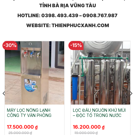
TỈNH BÀ RỊA VŨNG TÀU
HOTLINE: 0398. 493.439 – 0908.767.987
WEBSITE: THIENPHUCXANH.COM
-30%
-15%
MÁY LỌC NÓNG LẠNH
LỌC ĐẦU NGUỒN KHỬ MÙI
CÔNG TY VĂN PHÒNG
– ĐỘC TỐ TRONG NƯỚC
Giá
Giá
Giá
Giá
17.500.000
16.200.000
₫
₫
gốc
hiện
gốc
hiện
là:
tại
là:
tại
25.000.000
₫
19.000.000
₫