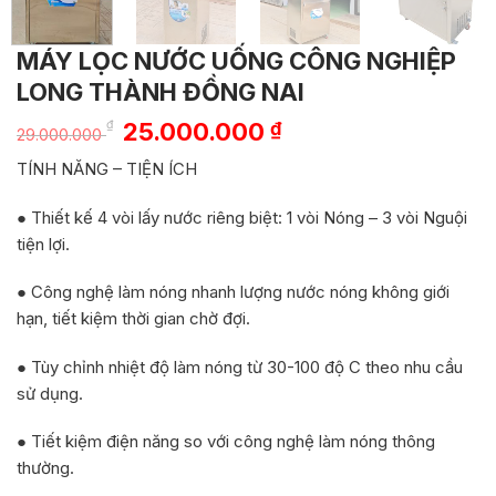
MÁY LỌC NƯỚC UỐNG CÔNG NGHIỆP
LONG THÀNH ĐỒNG NAI
Giá
Giá
₫
25.000.000
₫
29.000.000
gốc
hiện
TÍNH NĂNG – TIỆN ÍCH
là:
tại
29.000.000 ₫.
là:
● Thiết kế 4 vòi lấy nước riêng biệt: 1 vòi Nóng – 3 vòi Nguội
25.000.000 ₫.
tiện lợi.
● Công nghệ làm nóng nhanh lượng nước nóng không giới
hạn, tiết kiệm thời gian chờ đợi.
● Tùy chỉnh nhiệt độ làm nóng từ 30-100 độ C theo nhu cầu
sử dụng.
● Tiết kiệm điện năng so với công nghệ làm nóng thông
thường.