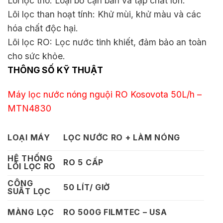
Lõi lọc thô: Loại bỏ cặn bẩn và tạp chất lớn.
Lõi lọc than hoạt tính: Khử mùi, khử màu và các
hóa chất độc hại.
Lõi lọc RO: Lọc nước tinh khiết, đảm bảo an toàn
cho sức khỏe.
THÔNG SỐ KỸ THUẬT
Máy lọc nước nóng nguội RO Kosovota 50L/h –
MTN4830
LOẠI MÁY
LỌC NƯỚC RO + LÀM NÓNG
HỆ THỐNG
RO 5 CẤP
LÕI LỌC RO
CÔNG
50 LÍT/ GIỜ
SUẤT LỌC
MÀNG LỌC
RO 500G FILMTEC – USA