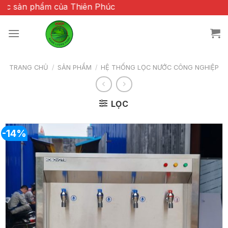
Chuyển
phẩm của Thiên Phúc
đến
nội
dung
TRANG CHỦ
/
SẢN PHẨM
/
HỆ THỐNG LỌC NƯỚC CÔNG NGHIỆP
LỌC
-14%