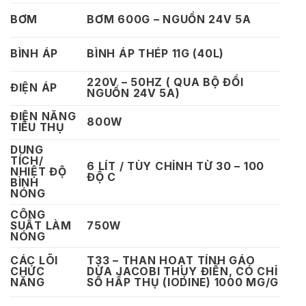
BƠM
BƠM 600G – NGUỒN 24V 5A
BÌNH ÁP
BÌNH ÁP THÉP 11G (40L)
220V – 50HZ ( QUA BỘ ĐỔI
ĐIỆN ÁP
NGUỒN 24V 5A)
ĐIỆN NĂNG
800W
TIÊU THỤ
DUNG
TÍCH/
6 LÍT / TÙY CHỈNH TỪ 30 – 100
NHIỆT ĐỘ
ĐỘ C
BÌNH
NÓNG
CÔNG
SUẤT LÀM
750W
NÓNG
CÁC LÕI
T33 – THAN HOẠT TÍNH GÁO
CHỨC
DỪA JACOBI THỤY ĐIỂN, CÓ CHỈ
NĂNG
SỐ HẤP THỤ (IODINE) 1000 MG/G