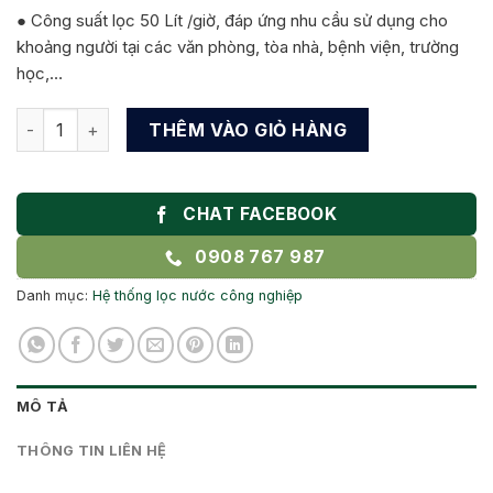
● Công suất lọc 50 Lít /giờ, đáp ứng nhu cầu sử dụng cho
khoảng người tại các văn phòng, tòa nhà, bệnh viện, trường
học,…
MÁY LỌC NƯỚC UỐNG CÔNG NGHIỆP LONG THÀNH ĐỒNG NA
THÊM VÀO GIỎ HÀNG
CHAT FACEBOOK
0908 767 987
Danh mục:
Hệ thống lọc nước công nghiệp
MÔ TẢ
THÔNG TIN LIÊN HỆ