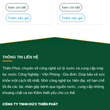
25.000.000 ₫.
là:
19.000.000 ₫.
là:
17.500.000 ₫.
16.200.000 ₫.
Xem chi tiết
Xem chi tiết
Thêm vào giỏ
Thêm vào giỏ
THÔNG TIN LIÊN HỆ
Thiên Phúc chuyên về công nghệ sử lý nước và cung cấp máy
lọc nước Công Nghiệp - Văn Phòng - Gia đình. Giúp bảo vệ sức
khỏe một cách tốt nhất. Nhờ công nghệ lọc hiện đại, sẽ hạn chế
tối đa các tác nhận gây bệnh qua nguồn nước, cung cấp những
khoáng chất và ion Kiềm thiết yếu cho cơ thể.
CÔNG TY TNHH ĐỨC THIÊN PHÁT