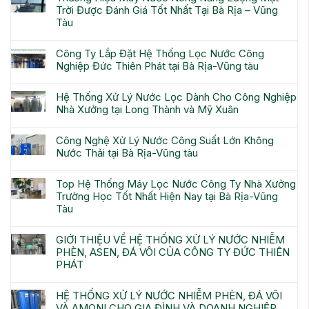
Trời Được Đánh Giá Tốt Nhất Tại Bà Rịa – Vũng
Tàu
Công Ty Lắp Đặt Hệ Thống Lọc Nước Công
Nghiệp Đức Thiên Phát tại Bà Rịa-Vũng tàu
Hệ Thống Xử Lý Nước Lọc Dành Cho Công Nghiệp
Nhà Xưởng tại Long Thành và Mỹ Xuân
Công Nghệ Xử Lý Nước Công Suất Lớn Không
Nước Thải tại Bà Rịa-Vũng tàu
Top Hệ Thống Máy Lọc Nước Công Ty Nhà Xưởng
Trường Học Tốt Nhất Hiện Nay tại Bà Rịa-Vũng
Tàu
GIỚI THIỆU VỀ HỆ THỐNG XỬ LÝ NƯỚC NHIỄM
PHÈN, ASEN, ĐÁ VÔI CỦA CÔNG TY ĐỨC THIÊN
PHÁT
HỆ THỐNG XỬ LÝ NƯỚC NHIỄM PHÈN, ĐÁ VÔI
VÀ AMONI CHO GIA ĐÌNH VÀ DOANH NGHIỆP