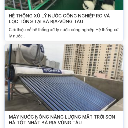
HỆ THỐNG XỬ LÝ NƯỚC CÔNG NGHIỆP RO VÀ
LỌC TỔNG TẠI BÀ RỊA-VŨNG TÀU
Giới thiệu về hệ thống xử lý nước công nghiệp Hệ thống xử
lý nước...
MÁY NƯỚC NÓNG NĂNG LƯỢNG MẶT TRỜI SƠN
HÀ TỐT NHẤT BÀ RỊA VŨNG TÀU