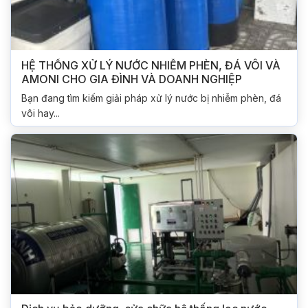
HỆ THỐNG XỬ LÝ NƯỚC NHIỄM PHÈN, ĐÁ VÔI VÀ
AMONI CHO GIA ĐÌNH VÀ DOANH NGHIỆP
Bạn đang tìm kiếm giải pháp xử lý nước bị nhiễm phèn, đá
vôi hay...