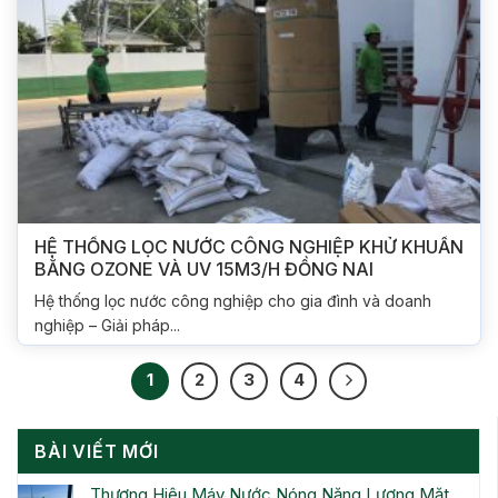
HỆ THỐNG LỌC NƯỚC CÔNG NGHIỆP KHỬ KHUẨN
BẰNG OZONE VÀ UV 15M3/H ĐỒNG NAI
Hệ thống lọc nước công nghiệp cho gia đình và doanh
nghiệp – Giải pháp...
1
2
3
4
BÀI VIẾT MỚI
Thương Hiệu Máy Nước Nóng Năng Lượng Mặt