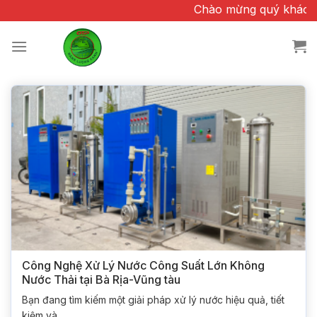
Chuyển
Chào mừng quý khách đã quan tâ
đến
nội
dung
Công Nghệ Xử Lý Nước Công Suất Lớn Không
Nước Thải tại Bà Rịa-Vũng tàu
Bạn đang tìm kiếm một giải pháp xử lý nước hiệu quả, tiết
kiệm và...