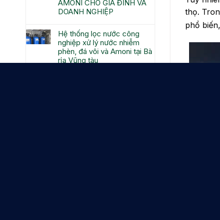
AMONI CHO GIA ĐÌNH VÀ
DOANH NGHIỆP
thọ. Tron
phổ biến
Hệ thống lọc nước công
nghiệp xử lý nước nhiễm
phèn, đá vôi và Amoni tại Bà
rịa Vũng tàu