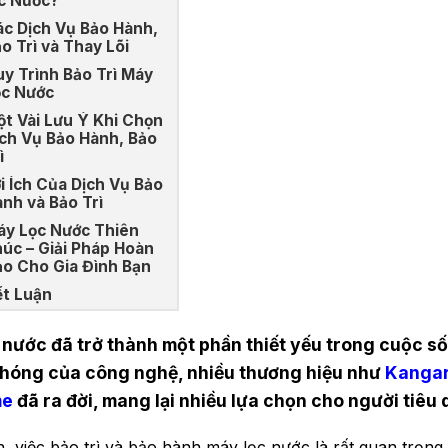
c Nước?
c Dịch Vụ Bảo Hành,
o Trì và Thay Lõi
y Trình Bảo Trì Máy
ọc Nước
t Vài Lưu Ý Khi Chọn
ch Vụ Bảo Hành, Bảo
ì
i Ích Của Dịch Vụ Bảo
nh và Bảo Trì
áy Lọc Nước Thiên
úc – Giải Pháp Hoàn
o Cho Gia Đình Bạn
ết Luận
 nước đã trở thành một phần thiết yếu trong cuộc số
hóng của công nghệ, nhiều thương hiệu như
Kanga
me
đã ra đời, mang lại nhiều lựa chọn cho người tiêu
, việc bảo trì và bảo hành máy lọc nước là rất quan trọn