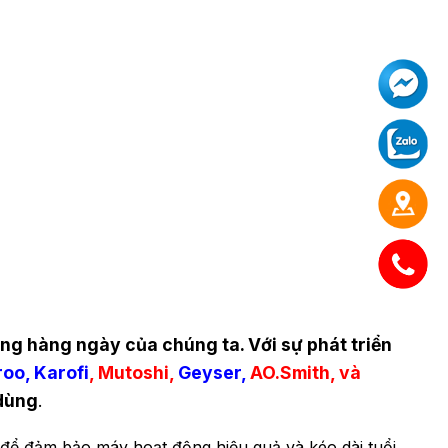
ng hàng ngày của chúng ta. Với sự phát triển
roo
,
Karofi
, Mutoshi,
Geyser
,
AO.Smith, và
 dùng
.
g để đảm bảo máy hoạt động hiệu quả và kéo dài tuổi