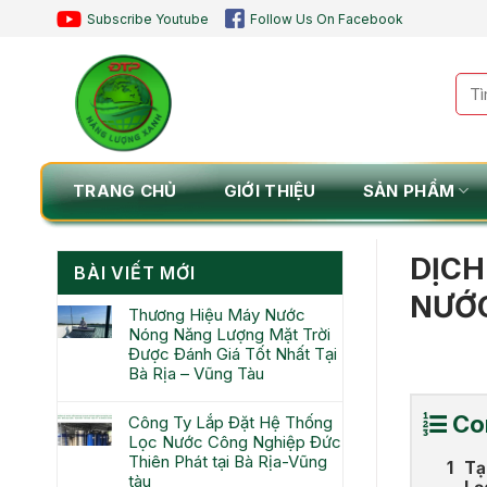
Chuyển
Subscribe Youtube
Follow Us On Facebook
đến
nội
Tìm
dung
kiế
TRANG CHỦ
GIỚI THIỆU
SẢN PHẨM
DỊCH
BÀI VIẾT MỚI
NƯỚC
Thương Hiệu Máy Nước
Nóng Năng Lượng Mặt Trời
Được Đánh Giá Tốt Nhất Tại
Bà Rịa – Vũng Tàu
Co
Công Ty Lắp Đặt Hệ Thống
Lọc Nước Công Nghiệp Đức
Thiên Phát tại Bà Rịa-Vũng
Tạ
tàu