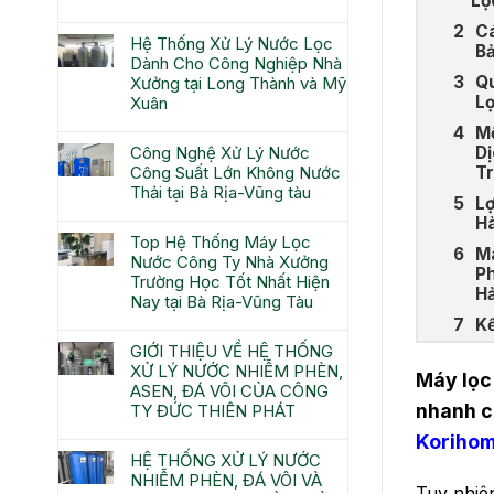
Lọ
Cá
Hệ Thống Xử Lý Nước Lọc
Bả
Dành Cho Công Nghiệp Nhà
Qu
Xưởng tại Long Thành và Mỹ
L
Xuân
Mộ
Dị
Công Nghệ Xử Lý Nước
Tr
Công Suất Lớn Không Nước
Thải tại Bà Rịa-Vũng tàu
Lợ
Hà
Top Hệ Thống Máy Lọc
M
Nước Công Ty Nhà Xưởng
Ph
Trường Học Tốt Nhất Hiện
Hả
Nay tại Bà Rịa-Vũng Tàu
K
GIỚI THIỆU VỀ HỆ THỐNG
XỬ LÝ NƯỚC NHIỄM PHÈN,
Máy lọc
ASEN, ĐÁ VÔI CỦA CÔNG
nhanh c
TY ĐỨC THIÊN PHÁT
Koriho
HỆ THỐNG XỬ LÝ NƯỚC
NHIỄM PHÈN, ĐÁ VÔI VÀ
Tuy nhiên