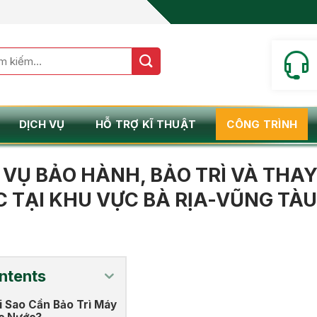
m:
DỊCH VỤ
HỖ TRỢ KĨ THUẬT
CÔNG TRÌNH
 VỤ BẢO HÀNH, BẢO TRÌ VÀ THAY
 TẠI KHU VỰC BÀ RỊA-VŨNG TÀU
ntents
i Sao Cần Bảo Trì Máy