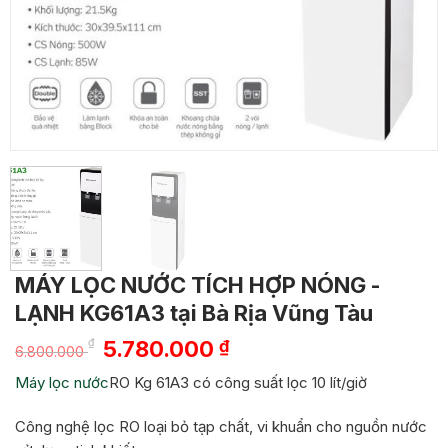
MÁY LỌC NƯỚC TÍCH HỢP NÓNG -
LẠNH KG61A3 tại Bà Rịa Vũng Tàu
Giá
Giá
₫
5.780.000
₫
6.800.000
gốc
hiện
Máy lọc nước
RO Kg 61A3 có công suất lọc 10 lít/giờ
là:
tại
6.800.000 ₫.
là:
Công nghệ lọc RO loại bỏ tạp chất, vi khuẩn cho nguồn nước
5.780.000 ₫.