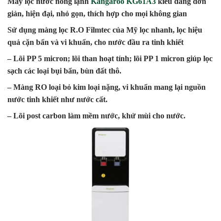
Máy lọc nước nóng lạnh
Kangaroo KG61A3
kiểu dáng đơn
giản, hiện đại, nhỏ gọn, thích hợp cho mọi không gian
Sử dụng màng lọc R.O Filmtec của Mỹ lọc nhanh, lọc hiệu
quả cặn bẩn và vi khuẩn, cho nước đầu ra tinh khiết
– Lõi PP 5 micron; lõi than hoạt tính; lõi PP 1 micron giúp lọc
sạch các loại bụi bẩn, bùn đất thô.
– Màng RO loại bỏ kim loại nặng, vi khuẩn mang lại nguồn
nước tinh khiết như nước cất.
– Lõi post carbon làm mềm nước, khử mùi cho nước.