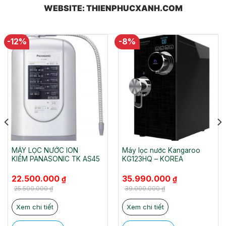
WEBSITE: THIENPHUCXANH.COM
-12%
-8%
MÁY LỌC NƯỚC ION
Máy lọc nước Kangaroo
KIỀM PANASONIC TK AS45
KG123HQ – KOREA
Giá
Giá
Giá
Giá
22.500.000
35.990.000
₫
₫
gốc
hiện
gốc
hiện
là:
tại
là:
tại
25.500.000
₫
39.000.000
₫
25.500.000 ₫.
là:
39.000.000 ₫.
là:
22.500.000 ₫.
35.990.000 ₫.
Xem chi tiết
Xem chi tiết