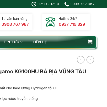
07:30 - 17:30
0908 767 987
Tư vấn bán hàng
Hotline 24/7
0908 767 987
0937 719 829
TIN TỨC
LIÊN HỆ
garoo KG100HU BÀ RỊA VŨNG TÀU
hất cho hàm lượng Hydrogen tối ưu
y lọc nước truyền thống
0 ₫.