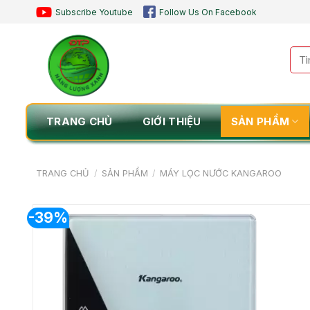
Chuyển
Subscribe Youtube
Follow Us On Facebook
đến
nội
Tìm
dung
kiế
TRANG CHỦ
GIỚI THIỆU
SẢN PHẨM
TRANG CHỦ
/
SẢN PHẨM
/
MÁY LỌC NƯỚC KANGAROO
-39%