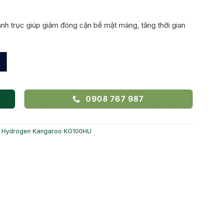
h trục giúp giảm đóng cặn bề mặt màng, tăng thời gian
U BÀ RỊA VŨNG TÀU số lượng
0908 767 987
 Hydrogen Kangaroo KG100HU