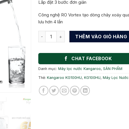
Lắp đặt 3 bước đơn giản
Công nghệ RO Vortex tạo dòng chảy xoáy quan
lưu hơn 4 lần
Máy Lọc Nước Hydrogen Kangaroo KG100H
THÊM VÀO GIỎ HÀNG
CHAT FACEBOOK
Danh mục:
Máy lọc nước Kangaroo
,
SẢN PHẨM
Thẻ:
Kangaroo KG100HU
,
KG100HU
,
Máy Lọc Nước