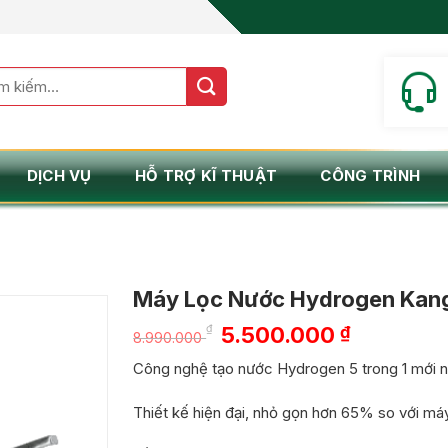
m:
DỊCH VỤ
HỖ TRỢ KĨ THUẬT
CÔNG TRÌNH
Máy Lọc Nước Hydrogen Kan
Giá
Giá
₫
5.500.000
₫
8.990.000
gốc
hiện
Công nghệ tạo nước Hydrogen 5 trong 1 mới n
là:
tại
8.990.000 ₫.
là:
Thiết kế hiện đại, nhỏ gọn hơn 65% so với má
5.500.00