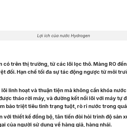
Lợi ích của nước Hydrogen
 có trên thị trường, từ các lõi lọc thô. Màng RO đ
t đối. Hạn chế tối đa sự tác động ngược từ môi trường
õi linh hoạt và thuận tiện mà không cần khóa nước đ
 được tháo rời máy, và đường kết nối lõi với máy tự
bảo triệt tiêu tình trạng tuột, rò rỉ nước trong quá
với thiết kế đồng bộ, tân tiến đòi hỏi trình độ sản 
gại của người sử dụng về hàng giả, hàng nhái.