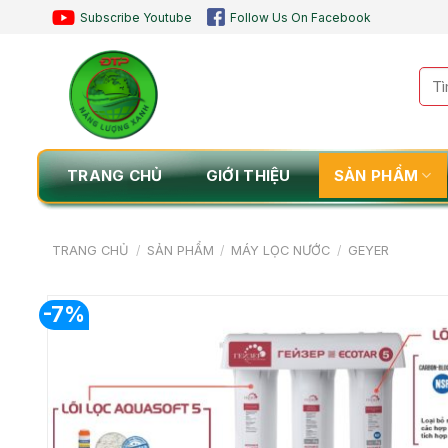
Chuyển
Subscribe Youtube
Follow Us On Facebook
đến
nội
Tìm
dung
kiế
TRANG CHỦ
GIỚI THIỆU
SẢN PHẨM
TRANG CHỦ
/
SẢN PHẨM
/
MÁY LỌC NƯỚC
/
GEYER
-7%