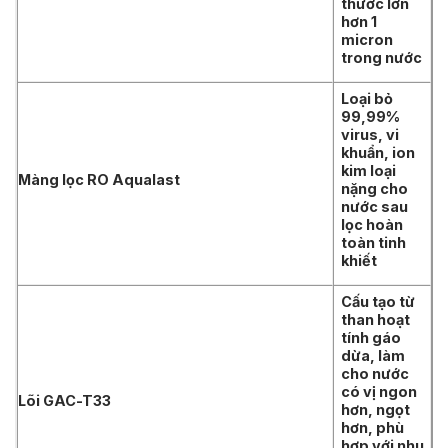
thước lớn
hơn 1
micron
trong nước
Loại bỏ
99,99%
virus, vi
khuẩn, ion
kim loại
Màng lọc RO Aqualast
nặng cho
nước sau
lọc hoàn
toàn tinh
khiết
Cấu tạo từ
than hoạt
tính gáo
dừa, làm
cho nước
có vị ngon
Lõi GAC-T33
hơn, ngọt
hơn, phù
hợp với nhu