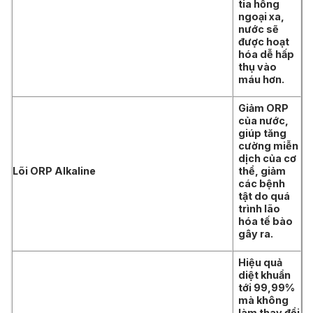
tia hồng
ngoại xa,
nước sẽ
được hoạt
hóa dễ hấp
thụ vào
máu hơn.
Giảm ORP
của nước,
giúp tăng
cường miễn
dịch của cơ
Lõi ORP Alkaline
thể, giảm
các bệnh
tật do quá
trình lão
hóa tế bào
gây ra.
Hiệu quả
diệt khuẩn
tới 99,99%
mà không
làm thay đổi