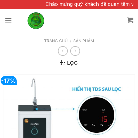
Chuyển
Chào mừng quý khách đã quan tâm và tin tưởng
đến
nội
dung
TRANG CHỦ
/
SẢN PHẨM
LỌC
-17%