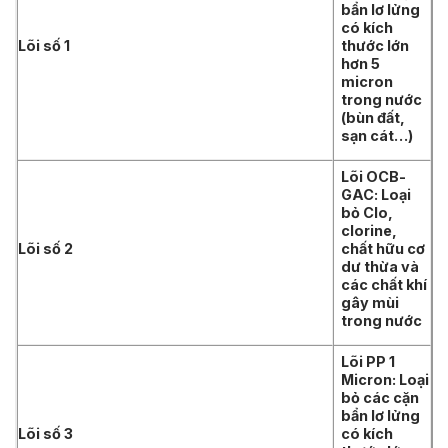
bẩn lơ lửng
có kích
Lõi số 1
thước lớn
hơn 5
micron
trong nước
(bùn đất,
sạn cát…)
Lõi OCB-
GAC: Loại
bỏ Clo,
clorine,
Lõi số 2
chất hữu cơ
dư thừa và
các chất khí
gây mùi
trong nước
Lõi PP 1
Micron: Loại
bỏ các cặn
bẩn lơ lửng
Lõi số 3
có kích