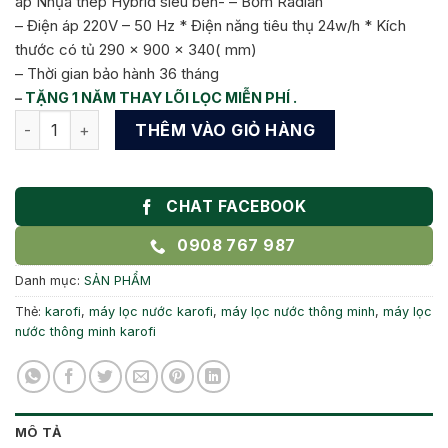
áp Nhựa thép Hybrid siêu bền- – Bơm Radian
10.399.000 ₫.
là:
– Điện áp 220V – 50 Hz * Điện năng tiêu thụ 24w/h * Kích
8.599.000 ₫.
thước có tủ 290 x 900 x 340( mm)
– Thời gian bảo hành 36 tháng
–
TẶNG 1 NĂM THAY LÕI LỌC MIỄN PHÍ .
Máy lọc nước KAROFI -Oi229/U số lượng
THÊM VÀO GIỎ HÀNG
CHAT FACEBOOK
0908 767 987
Danh mục:
SẢN PHẨM
Thẻ:
karofi
,
máy lọc nước karofi
,
máy lọc nước thông minh
,
máy lọc
nước thông minh karofi
MÔ TẢ