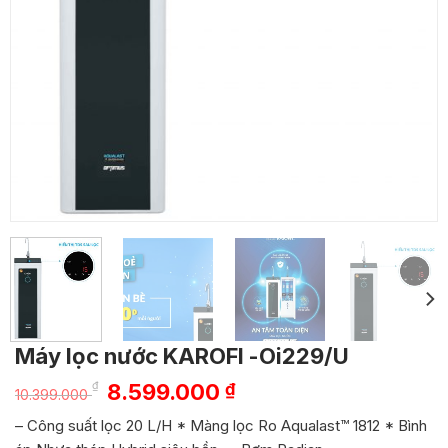
Máy lọc nước KAROFI -Oi229/U
Giá
Giá
₫
8.599.000
₫
10.399.000
gốc
hiện
– Công suất lọc 20 L/H * Màng lọc Ro Aqualast™ 1812 * Bình
là:
tại