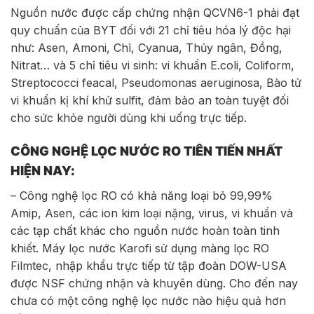
Nguồn nước được cấp chứng nhận QCVN6-1 phải đạt
quy chuẩn của BYT đối với 21 chỉ tiêu hóa lý độc hại
như: Asen, Amoni, Chì, Cyanua, Thủy ngân, Đồng,
Nitrat… và 5 chỉ tiêu vi sinh: vi khuẩn E.coli, Coliform,
Streptococci feacal, Pseudomonas aeruginosa, Bào tử
vi khuẩn kị khí khử sulfit, đảm bảo an toàn tuyệt đối
cho sức khỏe người dùng khi uống trực tiếp.
CÔNG NGHỆ LỌC NƯỚC RO TIÊN TIẾN NHẤT
HIỆN NAY:
– Công nghệ lọc RO có khả năng loại bỏ 99,99%
Amip, Asen, các ion kim loại nặng, virus, vi khuẩn và
các tạp chất khác cho nguồn nước hoàn toàn tinh
khiết. Máy lọc nước Karofi sử dụng màng lọc RO
Filmtec, nhập khẩu trực tiếp từ tập đoàn DOW-USA
được NSF chứng nhận và khuyên dùng. Cho đến nay
chưa có một công nghệ lọc nước nào hiệu quả hơn