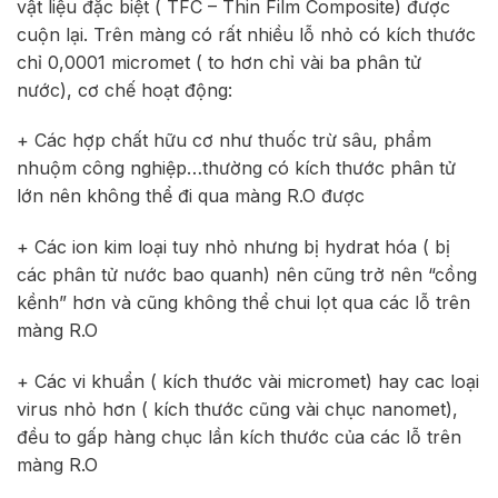
vật liệu đặc biệt ( TFC – Thin Film Composite) được
cuộn lại. Trên màng có rất nhiều lỗ nhỏ có kích thước
chỉ 0,0001 micromet ( to hơn chỉ vài ba phân tử
nước), cơ chế hoạt động:
+ Các hợp chất hữu cơ như thuốc trừ sâu, phẩm
nhuộm công nghiệp…thường có kích thước phân tử
lớn nên không thể đi qua màng R.O được
+ Các ion kim loại tuy nhỏ nhưng bị hydrat hóa ( bị
các phân tử nước bao quanh) nên cũng trở nên “cồng
kềnh” hơn và cũng không thể chui lọt qua các lỗ trên
màng R.O
+ Các vi khuẩn ( kích thước vài micromet) hay cac loại
virus nhỏ hơn ( kích thước cũng vài chục nanomet),
đều to gấp hàng chục lần kích thước của các lỗ trên
màng R.O