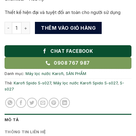
Thiết kế hiện đại và tuyệt đối an toàn cho người sử dụng
Máy lọc nước Karofi Spido S-s027 Bà Rịa Vũng Tàu số lượn
THÊM VÀO GIỎ HÀNG
CHAT FACEBOOK
0908 767 987
Danh mục:
Máy lọc nước Karofi
,
SẢN PHẨM
Thẻ:
Karofi Spido S-s027
,
Máy lọc nước Karofi Spido S-s027
,
S-
s027
MÔ TẢ
THÔNG TIN LIÊN HỆ