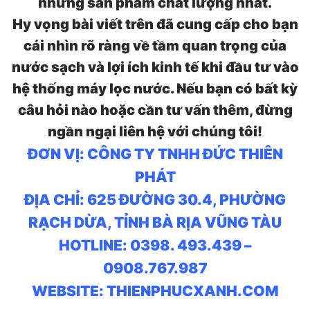
những sản phẩm chất lượng nhất.
Hy vọng bài viết trên đã cung cấp cho bạn
cái nhìn rõ ràng về tầm quan trọng của
nước sạch và lợi ích kinh tế khi đầu tư vào
hệ thống máy lọc nước. Nếu bạn có bất kỳ
câu hỏi nào hoặc cần tư vấn thêm, đừng
ngần ngại liên hệ với chúng tôi!
ĐƠN VỊ: CÔNG TY TNHH ĐỨC THIÊN
PHÁT
ĐỊA CHỈ: 625 ĐƯỜNG 30.4, PHƯỜNG
RẠCH DỪA, TỈNH BÀ RỊA VŨNG TÀU
HOTLINE: 0398. 493.439 –
0908.767.987
WEBSITE: THIENPHUCXANH.COM