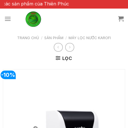
Chuyển
n phẩm của Thiên Phúc
đến
nội
dung
TRANG CHỦ
/
SẢN PHẨM
/
MÁY LỌC NƯỚC KAROFI
LỌC
-10%