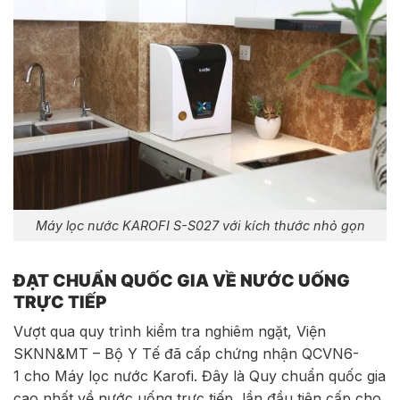
Máy lọc nước KAROFI S-S027 với kích thước nhỏ gọn
ĐẠT CHUẨN QUỐC GIA VỀ NƯỚC UỐNG
TRỰC TIẾP
Vượt qua quy trình kiểm tra nghiêm ngặt, Viện
SKNN&MT – Bộ Y Tế đã cấp chứng nhận QCVN6-
1 cho Máy lọc nước Karofi. Đây là Quy chuẩn quốc gia
cao nhất về nước uống trực tiếp, lần đầu tiên cấp cho