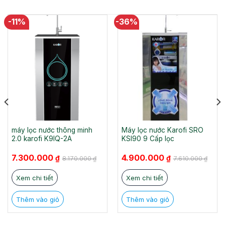
-11%
-36%
máy lọc nước thông minh
Máy lọc nước Karofi SRO
2.0 karofi K9IQ-2A
KSI90 9 Cấp lọc
Giá
Giá
Giá
Giá
7.300.000
4.900.000
₫
₫
8.170.000
₫
7.610.000
₫
gốc
hiện
gốc
hiện
là:
tại
là:
tại
8.170.000 ₫.
là:
7.610.000 ₫.
là:
Xem chi tiết
Xem chi tiết
7.300.000 ₫.
4.900.000 ₫.
Thêm vào giỏ
Thêm vào giỏ