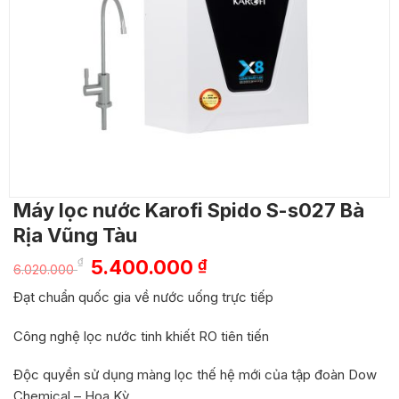
Máy lọc nước Karofi Spido S-s027 Bà
Rịa Vũng Tàu
Giá
Giá
₫
5.400.000
₫
6.020.000
gốc
hiện
Đạt chuẩn quốc gia về nước uống trực tiếp
là:
tại
6.020.000 ₫.
là:
Công nghệ lọc nước tinh khiết RO tiên tiến
5.400.000 ₫.
Độc quyền sử dụng màng lọc thế hệ mới của tập đoàn Dow
Chemical – Hoa Kỳ