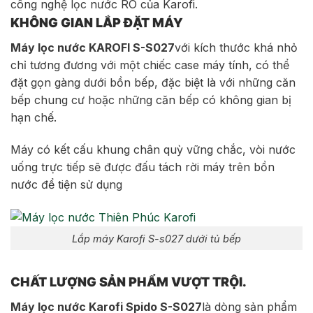
công nghệ lọc nước RO của Karofi.
KHÔNG GIAN LẮP ĐẶT MÁY
Máy lọc nước KAROFI S-S027
với kích thước khá nhỏ
chỉ tương đương với một chiếc case máy tính, có thể
đặt gọn gàng dưới bồn bếp, đặc biệt là với những căn
bếp chung cư hoặc những căn bếp có không gian bị
hạn chế.
Máy có kết cấu khung chân quỳ vững chắc, vòi nước
uống trực tiếp sẽ được đấu tách rời máy trên bồn
nước để tiện sử dụng
Lắp máy Karofi S-s027 dưới tủ bếp
CHẤT LƯỢNG SẢN PHẨM VƯỢT TRỘI.
Máy lọc nước Karofi Spido S-S027
là dòng sản phẩm