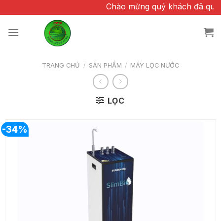
Chuyển
Chào mừng quý khách đã quan tâm và ti
đến
nội
dung
TRANG CHỦ
/
SẢN PHẨM
/
MÁY LỌC NƯỚC
LỌC
-34%