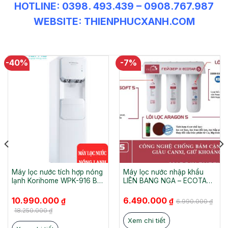
HOTLINE: 0398. 493.439 – 0908.767.987
WEBSITE: THIENPHUCXANH.COM
-40%
-7%
Máy lọc nước tích hợp nóng
Máy lọc nước nhập khẩu
lạnh Korihome WPK-916 Bà
LIÊN BANG NGA – ECOTAR
Rịa Vũng Tàu
5
Giá
Giá
Giá
Giá
10.990.000
6.490.000
₫
₫
6.990.000
₫
gốc
hiện
gốc
hiện
là:
tại
là:
tại
18.250.000
₫
18.250.000 ₫.
là:
6.990.000 ₫.
là:
Xem chi tiết
10.990.000 ₫.
6.490.000 ₫.