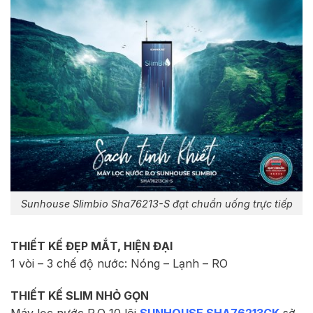
Sunhouse Slimbio Sha76213-S đạt chuẩn uống trực tiếp
THIẾT KẾ ĐẸP MẮT, HIỆN ĐẠI
1 vòi – 3 chế độ nước: Nóng – Lạnh – RO
THIẾT KẾ SLIM NHỎ GỌN