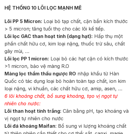
HỆ THỐNG 10 LÕI LỌC MẠNH MẼ
Lõi PP 5 Micron:
Loại bỏ tạp chất, cặn bẩn kích thước
> 5 micron; tăng tuổi thọ cho các lõi kế tiếp.
Lõi lọc GAC than hoạt tính (dạng hạt):
Hấp thụ một
phần chất hữu cơ, kim loại nặng, thuốc trừ sâu, chất
gây mùi, …
Lõi lọc PP 1 micron:
Loại bỏ các hạt cặn có kích thước
>1 micron, bảo vệ màng R.O
Màng lọc thẩm thấu ngược RO
nhập khẩu từ Hàn
Quốc có tác dụng loại bỏ hoàn toàn tạp chất, ion kim
loại nặng, vi khuẩn, các chất hữu cơ, amip, asen, …
6 lõi khoáng chất, bổ sung khoáng, tạo vị ngọt tự
nhiên cho nước:
Lõi than hoạt tính trắng
: Cân bằng pH, tạo khoáng và
vị ngọt tự nhiên cho nước
Lõi đá khoáng Maifan
: Bổ sung vi lượng khoáng chất
từ thiên nhiên cần thiết cho cơ thể: sắt, canxi, magie…