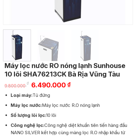
Máy lọc nước RO nóng lạnh Sunhouse
10 lõi SHA76213CK Bà Rịa Vũng Tàu
Giá
Giá
₫
6.490.000
₫
9.800.000
gốc
hiện
Loại máy:
Tủ đứng
là:
tại
9.800.000 ₫.
là:
Máy lọc nước:
Máy lọc nước R.O nóng lạnh
6.490.000 ₫.
Số lượng lõi lọc:
10 lõi
Công nghệ lọc:
Công nghệ diệt khuẩn tiên tiến hàng đầu
NANO SILVER kết hợp cùng màng lọc R.O nhập khẩu từ