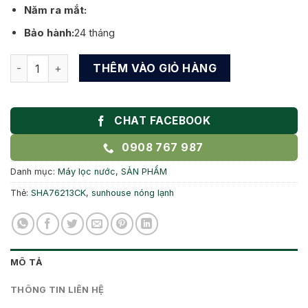
Năm ra mắt:
Bảo hành:
24 tháng
Máy lọc nước RO nóng lạnh Sunhouse 10 lõi SHA76213CK Bà
THÊM VÀO GIỎ HÀNG
CHAT FACEBOOK
0908 767 987
Danh mục:
Máy lọc nước
,
SẢN PHẨM
Thẻ:
SHA76213CK
,
sunhouse nóng lạnh
MÔ TẢ
THÔNG TIN LIÊN HỆ