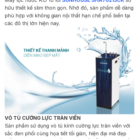
Máy lọc nước R.O 10 lõi
SUNHOUSE SHA76213CK
sở
hữu thiết kế slim thon gọn. Nhờ đó, sản phẩm dễ dàng
phù hợp với không gian nội thất hạn chế phổ biến tại
các đô thị lớn hiện nay.
VỎ TỦ CƯỜNG LỰC TRÀN VIỀN
Sản phẩm sử dụng vỏ tủ kính cường lực tràn viền với
sắc đen phối cùng họa tiết tối giản, hiện đại mà đẹp