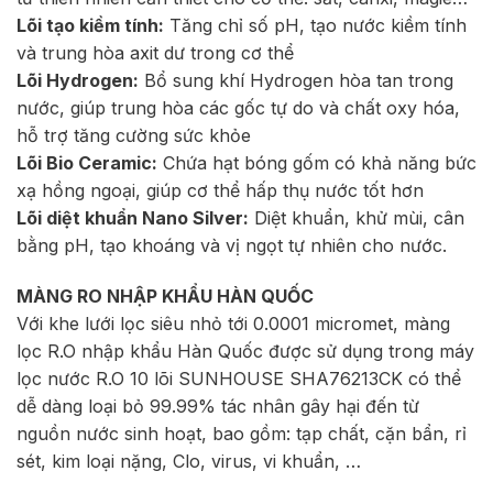
Lõi tạo kiềm tính:
Tăng chỉ số pH, tạo nước kiềm tính
và trung hòa axit dư trong cơ thể
Lõi Hydrogen:
Bổ sung khí Hydrogen hòa tan trong
nước, giúp trung hòa các gốc tự do và chất oxy hóa,
hỗ trợ tăng cường sức khỏe
Lõi Bio Ceramic:
Chứa hạt bóng gốm có khả năng bức
xạ hồng ngoại, giúp cơ thể hấp thụ nước tốt hơn
Lõi diệt khuẩn Nano Silver:
Diệt khuẩn, khử mùi, cân
bằng pH, tạo khoáng và vị ngọt tự nhiên cho nước.
MÀNG RO NHẬP KHẨU HÀN QUỐC
Với khe lưới lọc siêu nhỏ tới 0.0001 micromet, màng
lọc R.O nhập khẩu Hàn Quốc được sử dụng trong máy
lọc nước R.O 10 lõi SUNHOUSE SHA76213CK có thể
dễ dàng loại bỏ 99.99% tác nhân gây hại đến từ
nguồn nước sinh hoạt, bao gồm: tạp chất, cặn bẩn, rỉ
sét, kim loại nặng, Clo, virus, vi khuẩn, …