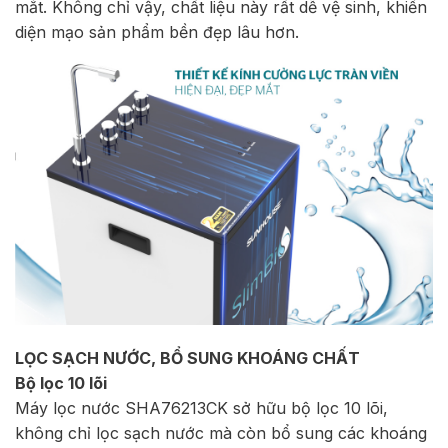
mắt. Không chỉ vậy, chất liệu này rất dễ vệ sinh, khiến
diện mạo sản phẩm bền đẹp lâu hơn.
LỌC SẠCH NƯỚC, BỔ SUNG KHOÁNG CHẤT
Bộ lọc 10 lõi
Máy lọc nước SHA76213CK sở hữu bộ lọc 10 lõi,
không chỉ lọc sạch nước mà còn bổ sung các khoáng