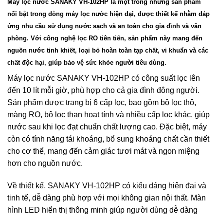
Máy lọc nước SANAKY VH-102HP là một trong những sản phẩm
nổi bật trong dòng máy lọc nước hiện đại, được thiết kế nhằm đáp
ứng nhu cầu sử dụng nước sạch và an toàn cho gia đình và văn
phòng. Với công nghệ lọc RO tiên tiến, sản phẩm này mang đến
nguồn nước tinh khiết, loại bỏ hoàn toàn tạp chất, vi khuẩn và các
chất độc hại, giúp bảo vệ sức khỏe người tiêu dùng.
Máy lọc nước SANAKY VH-102HP có công suất lọc lên
đến 10 lít mỗi giờ, phù hợp cho cả gia đình đông người.
Sản phẩm được trang bị 6 cấp lọc, bao gồm bộ lọc thô,
màng RO, bộ lọc than hoạt tính và nhiều cấp lọc khác, giúp
nước sau khi lọc đạt chuẩn chất lượng cao. Đặc biệt, máy
còn có tính năng tái khoáng, bổ sung khoáng chất cần thiết
cho cơ thể, mang đến cảm giác tươi mát và ngon miệng
hơn cho nguồn nước.
Về thiết kế, SANAKY VH-102HP có kiểu dáng hiện đại và
tinh tế, dễ dàng phù hợp với mọi không gian nội thất. Màn
hình LED hiển thị thông minh giúp người dùng dễ dàng