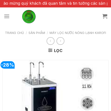
Chuyển
ừng quý khách đã quan tâm và tin tưởng các sản phẩm c
đến
nội
dung
TRANG CHỦ
/
SẢN PHẨM
/
MÁY LỌC NƯỚC NÓNG LẠNH KAROFI
LỌC
-28%