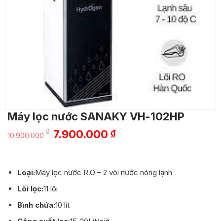
Máy lọc nước SANAKY VH-102HP
Giá
Giá
₫
7.900.000
₫
10.900.000
gốc
hiện
là:
tại
10.900.000 ₫.
là:
Loại:
Máy lọc nước R.O – 2 vòi nước nóng lạnh
7.900.000 ₫.
Lõi lọc:
11 lõi
Bình chứa:
10 lít