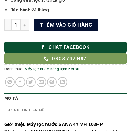
Công suất lọc:
15-20Lít/giờ
Bảo hành:
24 tháng
Máy lọc nước SANAKY VH-102HP số lượng
THÊM VÀO GIỎ HÀNG
CHAT FACEBOOK
0908 767 987
Danh mục:
Máy lọc nước nóng lạnh Karofi
MÔ TẢ
THÔNG TIN LIÊN HỆ
Giới thiệu Máy lọc nước SANAKY VH-102HP