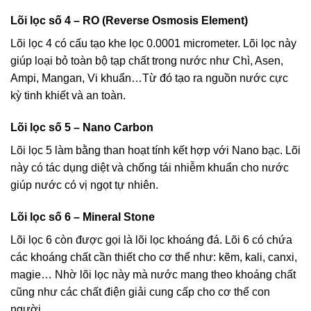
Lõi lọc số 4 – RO (Reverse Osmosis Element)
Lõi lọc 4 có cấu tạo khe lọc 0.0001 micrometer. Lõi lọc này
giúp loại bỏ toàn bộ tạp chất trong nước như Chì, Asen,
Ampi, Mangan, Vi khuẩn…Từ đó tạo ra nguồn nước cực
kỳ tinh khiết và an toàn.
Lõi lọc số 5 – Nano Carbon
Lõi lọc 5 làm bằng than hoạt tính kết hợp với Nano bạc. Lõi
này có tác dụng diệt và chống tái nhiễm khuẩn cho nước
giúp nước có vị ngọt tự nhiên.
Lõi lọc số 6 – Mineral Stone
Lõi lọc 6 còn được gọi là lõi lọc khoáng đá. Lõi 6 có chứa
các khoáng chất cần thiết cho cơ thể như: kẽm, kali, canxi,
magie… Nhờ lõi lọc này mà nước mang theo khoáng chất
cũng như các chất điện giải cung cấp cho cơ thể con
người.