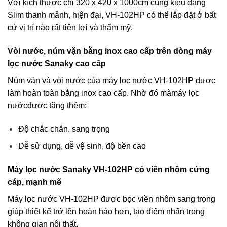
Với kích thước chỉ 320 x 420 x 1000cm cùng kiểu dáng
Slim thanh mảnh, hiện đại, VH-102HP có thể lắp đặt ở bất
cứ vị trí nào rất tiện lợi và thẩm mỹ.
Vòi nước, núm vặn bằng inox cao cấp trên dòng máy
lọc nước Sanaky cao cấp
Núm vặn và vòi nước của máy lọc nước VH-102HP được
làm hoàn toàn bằng inox cao cấp. Nhờ đó mà
máy lọc
nước
được tăng thêm:
Độ chắc chắn, sang trọng
Dễ sử dụng, dễ vệ sinh, độ bền cao
Máy lọc nước Sanaky VH-102HP có viền nhôm cứng
cáp, mạnh mẽ
Máy lọc nước VH-102HP được bọc viền nhôm sang trọng
giúp thiết kế trở lên hoàn hảo hơn, tạo điểm nhấn trong
không gian nội thất.