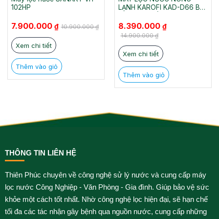
102HP
LẠNH KAROFI KAD-D66 BÀ
RỊA VŨNG TÀU
Giá
Giá
Giá
Giá
7.900.000
8.390.000
₫
₫
10.900.000
₫
gốc
hiện
gốc
hiện
là:
tại
là:
tại
14.900.000
₫
10.900.000 ₫.
là:
14.900.000 ₫.
là:
Xem chi tiết
7.900.000 ₫.
8.390.000 ₫.
Xem chi tiết
Thêm vào giỏ
Thêm vào giỏ
THÔNG TIN LIÊN HỆ
Thiên Phúc chuyên về công nghệ sử lý nước và cung cấp máy
lọc nước Công Nghiệp - Văn Phòng - Gia đình. Giúp bảo vệ sức
khỏe một cách tốt nhất. Nhờ công nghệ lọc hiện đại, sẽ hạn chế
tối đa các tác nhận gây bệnh qua nguồn nước, cung cấp những