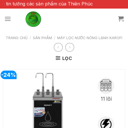
Chuyển
n tưởng các sản phẩm của Thiên Phúc
đến
nội
dung
TRANG CHỦ
/
SẢN PHẨM
/
MÁY LỌC NƯỚC NÓNG LẠNH KAROFI
LỌC
-24%