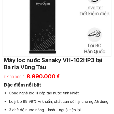
Máy lọc nước Sanaky VH-102HP3 tại
Bà rịa Vũng Tàu
Giá
Giá
₫
8.990.000
₫
11.900.000
gốc
hiện
Đặc điểm nổi bật
là:
tại
11.900.000 ₫.
là:
Công nghệ lọc 11 cấp tạo nước tinh khiết
8.990.000 ₫.
Loại bỏ 99,99% vi khuẩn, chất cặn có hại cho người dùng
3 chế độ nước nóng – lạnh – nguội tiện lợi