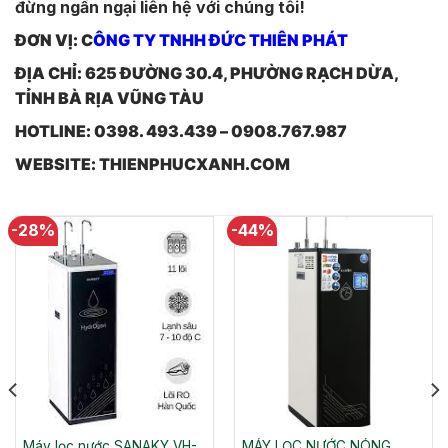
đừng ngần ngại liên hệ với chúng tôi!
ĐƠN VỊ: C
ÔNG TY TNHH ĐỨC THIÊN PHÁT
ĐỊA CHỈ: 625 ĐƯỜNG 30.4, PHƯỜNG RẠCH DỪA,
TỈNH BÀ RỊA VŨNG TÀU
HOTLINE: 0398. 493.439 – 0908.767.987
WEBSITE: THIENPHUCXANH.COM
-28%
-44%
Máy lọc nước SANAKY VH-
MÁY LỌC NƯỚC NÓNG