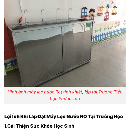
Hình ảnh máy lọc nước Ro( tinh khiết) lắp tại Trường Tiểu
học Phước Tân
Lợi Ích Khi Lắp Đặt Máy Lọc Nước RO Tại Trường Học
1.Cải Thiện Sức Khỏe Học Sinh