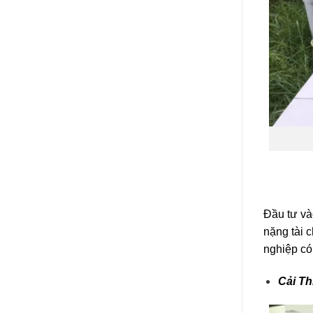
Đầu tư và
nặng tài 
nghiệp có
Cải T