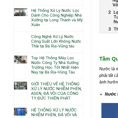
Ng
Vớ
Hệ Thống Xử Lý Nước Lọc
Lợ
Dành Cho Công Nghiệp Nhà
T
Xưởng tại Long Thành và Mỹ
N
Xuân
Th
Công Nghệ Xử Lý Nước
Công Suất Lớn Không Nước
Thải tại Bà Rịa-Vũng tàu
Top Hệ Thống Máy Lọc
Tầm Qu
Nước Công Ty Nhà Xưởng
Trường Học Tốt Nhất Hiện
Nước là m
Nay tại Bà Rịa-Vũng Tàu
phải tất 
ảnh hưởng
GIỚI THIỆU VỀ HỆ THỐNG
XỬ LÝ NƯỚC NHIỄM PHÈN,
ASEN, ĐÁ VÔI CỦA CÔNG
Nước 
TY ĐỨC THIÊN PHÁT
HỆ THỐNG XỬ LÝ NƯỚC
NHIỄM PHÈN, ĐÁ VÔI VÀ