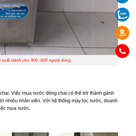
g suất dành cho 300 -500 người dùng
chai. Việc mua nước đóng chai có thể trở thành gánh
 với nhiều nhân viên. Với hệ thống máy lọc nước, doanh
việc mua nước.