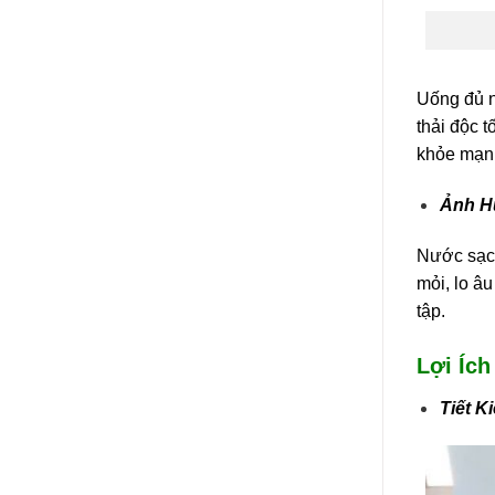
Uống đủ n
thải độc t
khỏe mạnh
Ảnh H
Nước sạch
mỏi, lo â
tập.
Lợi Íc
Tiết 