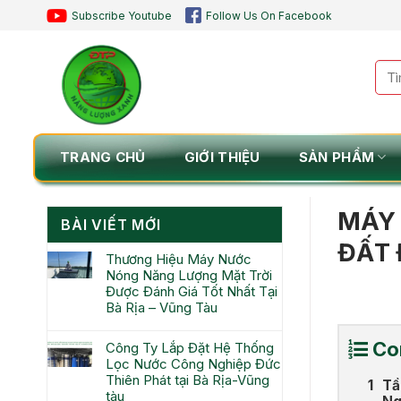
Chuyển
Subscribe Youtube
Follow Us On Facebook
đến
nội
Tìm
dung
kiế
TRANG CHỦ
GIỚI THIỆU
SẢN PHẨM
MÁY 
BÀI VIẾT MỚI
ĐẤT 
Thương Hiệu Máy Nước
Nóng Năng Lượng Mặt Trời
Được Đánh Giá Tốt Nhất Tại
Bà Rịa – Vũng Tàu
Co
Công Ty Lắp Đặt Hệ Thống
Lọc Nước Công Nghiệp Đức
Thiên Phát tại Bà Rịa-Vũng
Tầ
tàu