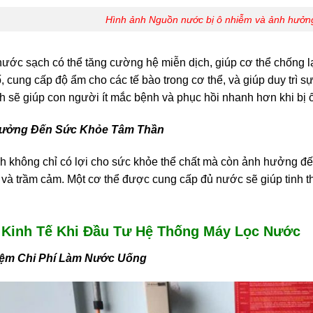
Hình ảnh Nguồn nước bị ô nhiễm và ảnh hưởng
ước sạch có thể tăng cường hệ miễn dịch, giúp cơ thể chống l
ố, cung cấp độ ẩm cho các tế bào trong cơ thể, và giúp duy trì 
 sẽ giúp con người ít mắc bệnh và phục hồi nhanh hơn khi bị 
ưởng Đến Sức Khỏe Tâm Thần
 không chỉ có lợi cho sức khỏe thể chất mà còn ảnh hưởng đế
u và trầm cảm. Một cơ thể được cung cấp đủ nước sẽ giúp tinh 
h Kinh Tế Khi Đầu Tư Hệ Thống Máy Lọc Nước
Kiệm Chi Phí Làm Nước Uống