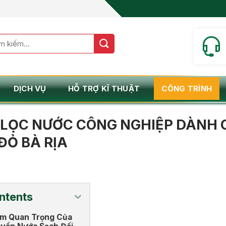
m:
DỊCH VỤ
HỖ TRỢ KĨ THUẬT
CÔNG TRÌNH
LỌC NƯỚC CÔNG NGHIỆP DÀNH C
ĐỎ BÀ RỊA
ntents
m Quan Trọng Của