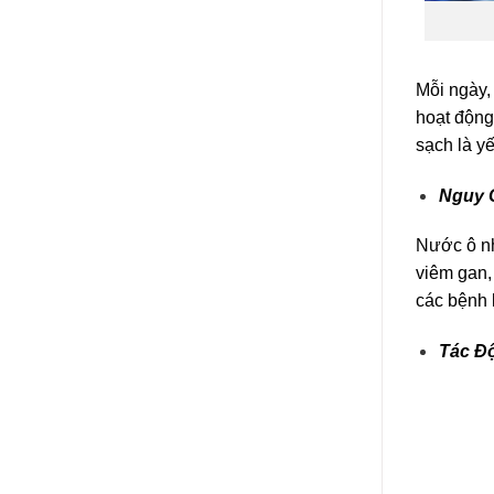
Mỗi ngày,
hoạt động
sạch là y
Nguy 
Nước ô nh
viêm gan,
các bệnh 
Tác Đ