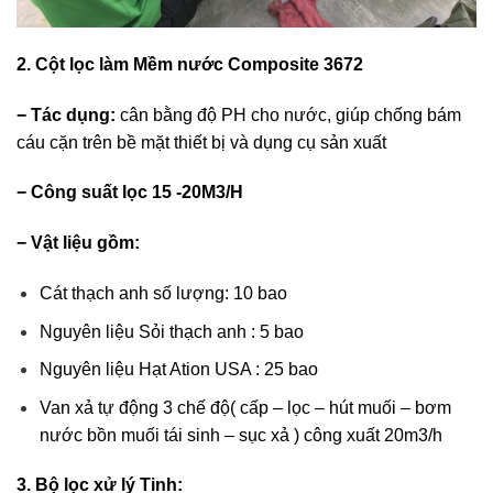
2. Cột lọc làm Mềm nước Composite 3672
− Tác dụng:
cân bằng độ PH cho nước, giúp chống bám
cáu cặn trên bề mặt thiết bị và dụng cụ sản xuất
− Công suất lọc 15 -20M3/H
− Vật liệu gồm:
Cát thạch anh số lượng: 10 bao
Nguyên liệu Sỏi thạch anh : 5 bao
Nguyên liệu Hạt Ation USA : 25 bao
Van xả tự động 3 chế độ( cấp – lọc – hút muối – bơm
nước bồn muối tái sinh – sục xả ) công xuất 20m3/h
3. Bộ lọc xử lý Tinh: