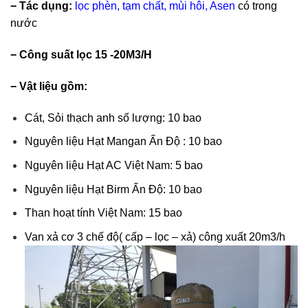
− Tác dụng:
lọc phèn, tạm chất, mùi hôi, Asen
có trong
nước
− Công suất lọc 15 -20M3/H
− Vật liệu gồm:
Cát, Sỏi thạch anh số lượng: 10 bao
Nguyên liệu Hạt Mangan Ấn Độ : 10 bao
Nguyên liệu Hạt AC Việt Nam: 5 bao
Nguyên liệu Hạt Birm Ấn Độ: 10 bao
Than hoạt tính Việt Nam: 15 bao
Van xả cơ 3 chế độ( cấp – lọc – xả) công xuất 20m3/h