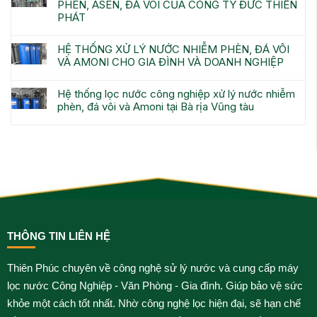
PHÈN, ASEN, ĐÁ VÔI CỦA CÔNG TY ĐỨC THIÊN
PHÁT
HỆ THỐNG XỬ LÝ NƯỚC NHIỄM PHÈN, ĐÁ VÔI
VÀ AMONI CHO GIA ĐÌNH VÀ DOANH NGHIỆP
Hệ thống lọc nước công nghiệp xử lý nước nhiễm
phèn, đá vôi và Amoni tại Bà rịa Vũng tàu
THÔNG TIN LIÊN HỆ
Thiên Phúc chuyên về công nghệ sử lý nước và cung cấp máy
lọc nước Công Nghiệp - Văn Phòng - Gia đình. Giúp bảo vệ sức
khỏe một cách tốt nhất. Nhờ công nghệ lọc hiện đại, sẽ hạn chế