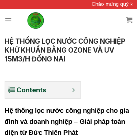
Chuyển
Chào mừng quý khách đã quan 
đến
nội
dung
HỆ THỐNG LỌC NƯỚC CÔNG NGHIỆP
KHỬ KHUẨN BẰNG OZONE VÀ UV
15M3/H ĐỒNG NAI
Contents
Hệ thống lọc nước công nghiệp cho gia
đình và doanh nghiệp –
Giải pháp toàn
diện từ Đức Thiên Phát