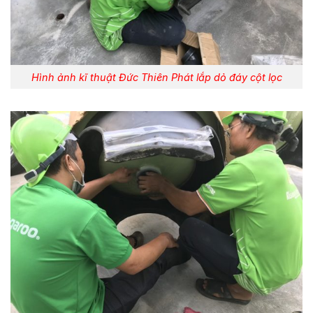
Hình ảnh kĩ thuật Đức Thiên Phát lắp dỏ đáy cột lọc