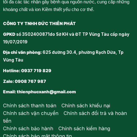
tối đa các tác nhận gây bệnh qua nguồn nước, cung cấp những
khoáng chất và ion Kiềm thiết yếu cho cơ thể.
CÔNG TY TNHH ĐỨC THIÊN PHÁT
GPKD
số 3502400871do Sở KH và ĐT TP Vũng Tàu cấp ngày
19/07/2019
Địa chỉ văn phòng:
625 đường 30.4, phường Rạch Dừa, Tp
Vũng Tàu
Hotline: 0937 719 829
Zalo: 0908 767 987
Email:
thienphucxanh@gmail.com
Chính sách thanh toán
-
Chính sách khiếu nại
Chính sách vận chuyển
-
Chính sách đổi trả và hoàn
tiền
Chính sách bảo hành
-
Chính sách kiểm hàng
Chính sách bảo mật thông tin