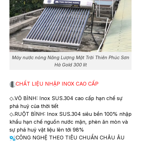
Máy nước nóng Năng Lượng Mặt Trời Thiên Phúc Sơn
Hà Gold 300 lít
CHẤT LIỆU NHẬP INOX CAO CẤP
◇.VỎ BÌNH: Inox SUS.304 cao cấp hạn chế sự
phá huỷ của thời tiết
◇.RUỘT BÌNH: Inox SUS.304 siêu bền 100% nhập
khẩu hạn chế nguồn nước mặn, phèn ăn mòn và
sự phá huỷ vật liệu lên tới 98%
CÔNG NGHỆ THEO TIÊU CHUẨN CHÂU ÂU