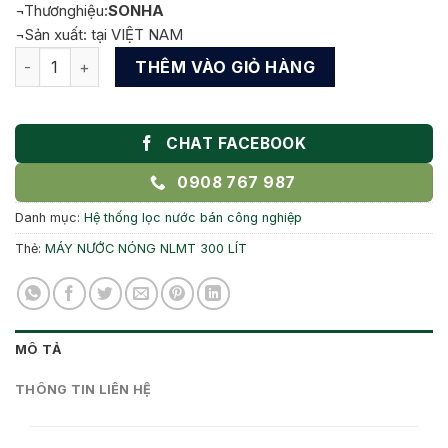
¬Thương
hiệu:
SONHA
¬Sản xuất: tại VIỆT NAM
MÁY NƯỚC NÓNG SƠN HÀ 300 LÍT GOLD BÀ RỊA VŨNG TÀU 
THÊM VÀO GIỎ HÀNG
CHAT FACEBOOK
0908 767 987
Danh mục:
Hệ thống lọc nước bán công nghiệp
Thẻ:
MÁY NƯỚC NÓNG NLMT 300 LÍT
MÔ TẢ
THÔNG TIN LIÊN HỆ