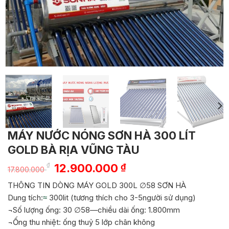
MÁY NƯỚC NÓNG SƠN HÀ 300 LÍT
GOLD BÀ RỊA VŨNG TÀU
Giá
Giá
₫
12.900.000
₫
17.800.000
gốc
hiện
THÔNG TIN DÒNG MÁY GOLD 300L ∅58 SƠN HÀ
là:
tại
Dung tích:
≈
300lit (tương thích cho 3-5
người sử dụng)
17.800.000 ₫.
là:
¬Số lượng ống: 30 ∅58—chiều dài ống: 1.800mm
12.900.000 ₫.
¬Ống thu nhiệt: ống thuỷ 5 lớp chân không