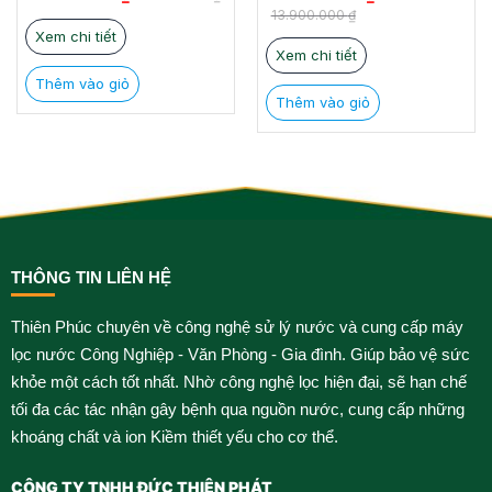
là:
tại
là:
tại
13.900.000
₫
10.900.000 ₫.
là:
13.900.000 ₫.
là:
Xem chi tiết
7.500.000 ₫.
9.990.000 ₫.
Xem chi tiết
Thêm vào giỏ
Thêm vào giỏ
THÔNG TIN LIÊN HỆ
Thiên Phúc chuyên về công nghệ sử lý nước và cung cấp máy
lọc nước Công Nghiệp - Văn Phòng - Gia đình. Giúp bảo vệ sức
khỏe một cách tốt nhất. Nhờ công nghệ lọc hiện đại, sẽ hạn chế
tối đa các tác nhận gây bệnh qua nguồn nước, cung cấp những
khoáng chất và ion Kiềm thiết yếu cho cơ thể.
CÔNG TY TNHH ĐỨC THIÊN PHÁT