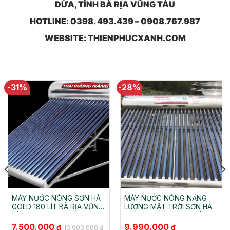
DỪA, TỈNH BÀ RỊA VŨNG TÀU
HOTLINE: 0398. 493.439 – 0908.767.987
WEBSITE: THIENPHUCXANH.COM
-31%
-28%
MÁY NƯỚC NÓNG SƠN HÀ
MÁY NƯỚC NÓNG NĂNG
GOLD 180 LÍT BÀ RỊA VŨNG
LƯỢNG MẶT TRỜI SƠN HÀ
TÀU
240 LÍT GOLD VŨNG TÀU
Giá
Giá
Giá
Giá
7.500.000
9.990.000
₫
₫
10.900.000
₫
gốc
hiện
gốc
hiện