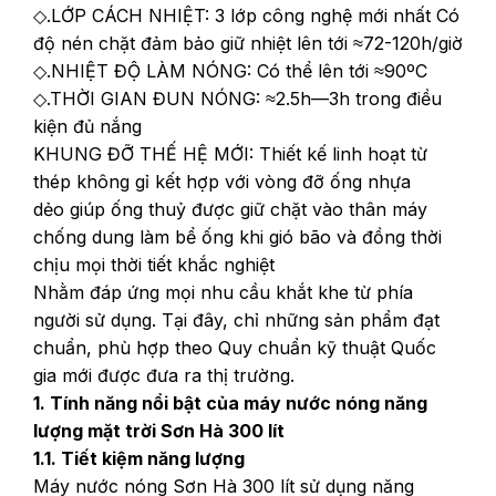
◇.LỚP CÁCH NHIỆT: 3 lớp công nghệ mới nhất Có
độ nén chặt đảm bảo giữ nhiệt lên tới ≈72-120h/giờ
◇.NHIỆT ĐỘ LÀM NÓNG: Có thể lên tới ≈90ºC
◇.THỜI GIAN ĐUN NÓNG: ≈2.5h—3h trong điều
kiện đủ nắng
KHUNG ĐỠ THẾ HỆ MỚI: Thiết kế linh hoạt từ
thép không gỉ kết hợp với vòng đỡ ống nhựa
dẻo giúp ống thuỷ được giữ chặt vào thân máy
chống dung làm bể ống khi gió bão và đồng thời
chịu mọi thời tiết khắc nghiệt
Nhằm đáp ứng mọi nhu cầu khắt khe từ phía
người sử dụng. Tại đây, chỉ những sản phẩm đạt
chuẩn, phù hợp theo Quy chuẩn kỹ thuật Quốc
gia mới được đưa ra thị trường.
1. Tính năng nổi bật của máy nước nóng năng
lượng mặt trời Sơn Hà 300 lít
1.1. Tiết kiệm năng lượng
Máy nước nóng Sơn Hà 300 lít sử dụng năng