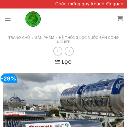
Chuyển
Chào mừng quý khách đã quan tâm và 
đến
nội
dung
TRANG CHỦ
/
SẢN PHẨM
/
HỆ THỐNG LỌC NƯỚC BÁN CÔNG
NGHIỆP
LỌC
-28%