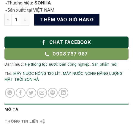
¬Thương
hiệu:
SONHA
¬Sản xuất: tại VIỆT NAM
MÁY NƯỚC NÓNG NĂNG LƯỢNG SƠN HÀ GOLD 120 LÍT số lư
THÊM VÀO GIỎ HÀNG
CHAT FACEBOOK
0908 767 987
Danh mục:
Hệ thống lọc nước bán công nghiệp
,
Sản phẩm mới
Thẻ:
MÁY NƯỚC NÓNG 120 LÍT
,
MÁY NƯỚC NÓNG NĂNG LƯỢNG
MẶT TRỜI SƠN HÀ
MÔ TẢ
THÔNG TIN LIÊN HỆ