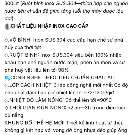
300Lít (
Ruột bình Inox SUS.304—thích hợp cho nguồn
nước tiêu chuẩn để giúp tăng tuổi thọ máy được lầu
dài
)
CHẤT LIỆU NHẬP INOX CAO CẤP
◇.VỎ BÌNH: Inox SUS.304 cao cấp hạn chế sự phá
huỷ của thời tiết
◇.RUỘT BÌNH: Inox SUS.304 siêu bền 100% nhập
khẩu hạn chế nguồn nước mặn, phèn ăn mòn và sự
phá huỷ vật liệu lên tới 98%
CÔNG NGHỆ THEO TIÊU CHUẨN CHÂU ÂU
◇.LỚP CÁCH NHIỆT: 3 lớp công nghệ mới nhất Có độ
nén chặt đảm bảo giữ nhiệt lên tới ≈72-120h/giờ
◇.NHIỆT ĐỘ LÀM NÓNG: Có thể lên tới ≈90ºC
◇.THỜI GIAN ĐUN NÓNG: ≈2.5h—3h trong điều kiện
đủ nắng
KHUNG ĐỠ THẾ HỆ MỚI: Thiết kế linh hoạt từ thép
không gỉ kết hợp với vòng đỡ ống nhựa dẻo giúp ống