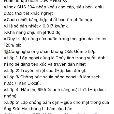
Foam từ tập đoàn Dow – Hoa Kỳ
».Inox SUS 304 nhập khẩu cao cấp, siêu bền, chịu
được thời tiết khắc nghiệt
».Cách nhiệt bằng hợp chất bảo ôn phức hợp .
».Hệ số dẫn nhiệt < 0,017 kw/mk.
».Khả năng chịu nhiệt 160 độ
».Duy trì độ nóng của nước trong thời gian dài lên tới
120h/ giờ
Công nghệ ống chân không ∅58 Gồm 5 Lớp:
».Lớp 1: Lớp ngoài cùng là Thủy tinh trong suốt, ánh
nắng dễ dàng tiếp xúc và truyền dẫn nhiệt.
».Lớp 2: Truyền nhiệt cao (Hợp kim đồng).
».Lớp 3: Chống bức xạ tia hồng ngoại và làm sạch
nước (Titan Dioxit).
».Lớp 4: Hấp thụ 99.5 % ánh sáng mặt trời (Hợp kim
nhôm).
».Lớp 5: Lớp chống bám cặn – giúp cho mặt trong của
ống Sơn Hà không bị bám cặn bẩn.