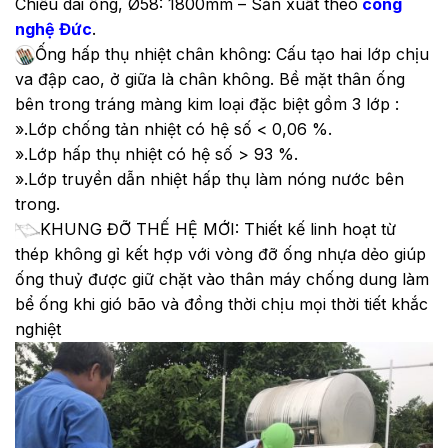
Chiều dài ống, Ø58: 1800mm – Sản xuất theo
công
nghệ Đức
.
Ống hấp thụ nhiệt chân không: Cấu tạo hai lớp chịu
va đập cao, ở giữa là chân không. Bề mặt thân ống
bên trong tráng màng kim loại đặc biệt gồm 3 lớp :
».Lớp chống tản nhiệt có hệ số < 0,06 %.
».
Lớp hấp thụ nhiệt có hệ số > 93 %.
».Lớp truyền dẫn nhiệt hấp thụ làm nóng nước bên
trong.
KHUNG ĐỠ THẾ HỆ MỚI: Thiết kế linh hoạt từ
thép không gỉ kết hợp với vòng đỡ ống nhựa dẻo giúp
ống thuỷ được giữ chặt vào thân máy chống dung làm
bể ống khi gió bão và đồng thời chịu mọi thời tiết khắc
nghiệt