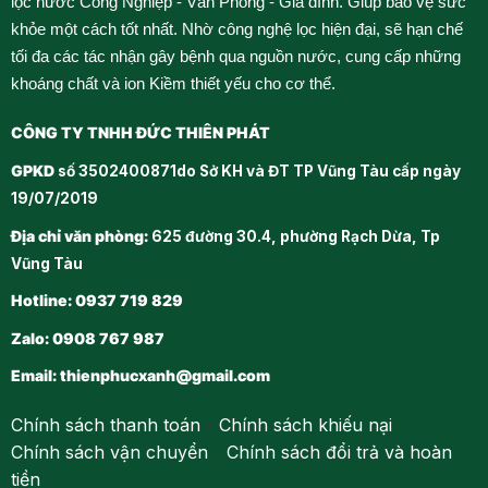
lọc nước Công Nghiệp - Văn Phòng - Gia đình. Giúp bảo vệ sức
khỏe một cách tốt nhất. Nhờ công nghệ lọc hiện đại, sẽ hạn chế
tối đa các tác nhận gây bệnh qua nguồn nước, cung cấp những
khoáng chất và ion Kiềm thiết yếu cho cơ thể.
CÔNG TY TNHH ĐỨC THIÊN PHÁT
GPKD
số 3502400871do Sở KH và ĐT TP Vũng Tàu cấp ngày
19/07/2019
Địa chỉ văn phòng:
625 đường 30.4, phường Rạch Dừa, Tp
Vũng Tàu
Hotline: 0937 719 829
Zalo: 0908 767 987
Email:
thienphucxanh@gmail.com
Chính sách thanh toán
-
Chính sách khiếu nại
Chính sách vận chuyển
-
Chính sách đổi trả và hoàn
tiền