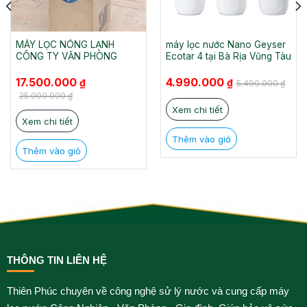
MÁY LỌC NÓNG LẠNH
máy lọc nước Nano Geyser
CÔNG TY VĂN PHÒNG
Ecotar 4 tại Bà Rịa Vũng Tàu
Giá
Giá
Giá
Giá
17.500.000
4.990.000
₫
₫
5.490.000
₫
gốc
hiện
gốc
hiện
là:
tại
là:
tại
25.000.000
₫
25.000.000 ₫.
là:
5.490.000 ₫.
là:
Xem chi tiết
17.500.000 ₫.
4.990.000 ₫.
Xem chi tiết
Thêm vào giỏ
Thêm vào giỏ
THÔNG TIN LIÊN HỆ
Thiên Phúc chuyên về công nghệ sử lý nước và cung cấp máy