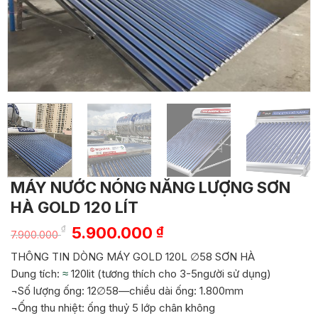
MÁY NƯỚC NÓNG NĂNG LƯỢNG SƠN
HÀ GOLD 120 LÍT
Giá
Giá
₫
5.900.000
₫
7.900.000
gốc
hiện
THÔNG TIN DÒNG MÁY GOLD 120L ∅58 SƠN HÀ
là:
tại
Dung tích:
≈
120lit (tương thích cho 3-5
người sử dụng)
7.900.000 ₫.
là:
¬Số lượng ống: 12∅58—chiều dài ống: 1.800mm
5.900.000 ₫.
¬Ống thu nhiệt: ống thuỷ 5 lớp chân không