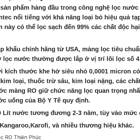
 sản phẩm hàng đầu trong công nghệ lọc nước 
ec nổi tiếng với khả năng loại bỏ hiệu quả tạp
này có thể lọc sạch đến 99% các chất độc hại,
 khẩu chính hãng từ USA, màng lọc tiêu chuẩn
 lọc nước thường được lắp ở vị trí lõi lọc số 4
ới kích thước khe hở siêu nhỏ 0,0001 micron có
n kim loại, thuốc trừ sâu, kim loại nặng, các c
 nước màng RO giữ chức năng lọc quan trọng n
ớc uống của Bộ Y Tế quy định.
000 Lít nước tương đương 2-3 năm, tùy vào mứ
 Kangaroo
,
Karofi
, và nhiều thương hiệu khác.