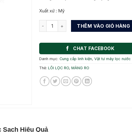
Xuất xứ : Mỹ
MÀNG LỌC NƯỚC RO NHẬP KHẨU USA số l
THÊM VÀO GIỎ HÀNG
CHAT FACEBOOK
Danh mục:
Cung cấp linh kiện
,
Vật tư máy lọc nước
Thẻ:
LÕI LỌC RO
,
MÀNG RO
c Sạch Hiệu Quả