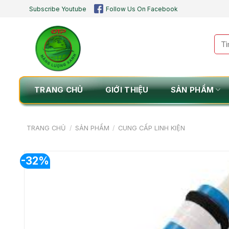
Chuyển
Subscribe Youtube
Follow Us On Facebook
đến
nội
Tìm
dung
kiế
TRANG CHỦ
GIỚI THIỆU
SẢN PHẨM
TRANG CHỦ
/
SẢN PHẨM
/
CUNG CẤP LINH KIỆN
-32%