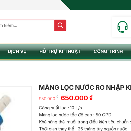
m:
DỊCH VỤ
HỖ TRỢ KĨ THUẬT
CÔNG TRÌNH
MÀNG LỌC NƯỚC RO NHẬP 
Giá
Giá
₫
650.000
₫
950.000
gốc
hiện
Công suất lọc : 10 L/h
là:
tại
Màng lọc nước tốc độ cao : 50 GPD
950.000 ₫.
là:
Khả năng thải muối trong điều kiện tiêu chuẩn
650.000 ₫.
Thời gian thay thế : 36 tháng tùy nguồn nước