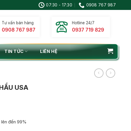
07:30 - 17:30
0908 767 987
Tư vấn bán hàng
Hotline 24/7
0908 767 987
0937 719 829
TIN TỨC
LIÊN HỆ
KHẨU USA
 : lên đến 99%