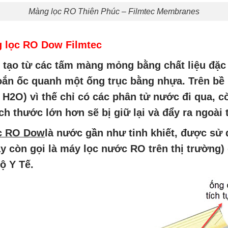
Màng lọc RO Thiên Phúc – Filmtec Membranes
g lọc RO Dow Filmtec
tạo từ các tấm màng mỏng bằng chất liệu đặc 
xoắn ốc quanh một ống trục bằng nhựa. Trên bề
H2O) vì thế chỉ có các phân tử nước đi qua, còn 
ch thước lớn hơn sẽ bị giữ lại và đẩy ra ngoài
c RO Dow
là nước gần như tinh khiết, được sử 
y còn gọi là máy lọc nước RO trên thị trường) 
ộ Y Tế.