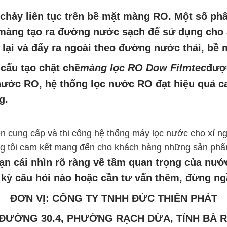
 chảy liên tục trên bề mặt màng RO. Một số ph
màng tạo ra đường nước sạch để sử dụng cho ăn
 lại và đẩy ra ngoài theo đường nước thải, bề
 cấu tạo chặt chẽ
màng lọc RO Dow Filmtec
được
ước RO, hệ thống lọc nước RO đạt hiệu quả ca
g.
ên cung cấp và thi công hệ thống máy lọc nước cho xí ng
chúng tôi cam kết mang đến cho khách hàng những sản phẩ
ạn cái nhìn rõ ràng về tầm quan trọng của nước
kỳ câu hỏi nào hoặc cần tư vấn thêm, đừng ngầ
ĐƠN VỊ: CÔNG TY TNHH ĐỨC THIÊN PHÁT
5 ĐƯỜNG 30.4, PHƯỜNG RẠCH DỪA, TỈNH BÀ 