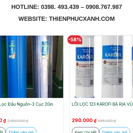
HOTLINE: 0398. 493.439 – 0908.767.987
WEBSITE: THIENPHUCXANH.COM
-58%
Lọc Đầu Nguồn-3 Cục 20in
LÕI LỌC 123 KAROFI BÀ RỊA V
Giá
Giá
00
290.000
₫
₫
2.450.000
₫
685.000
₫
gốc
hiện
là:
tại
₫.
685.000 ₫.
là:
ết
Thêm vào giỏ
Xem chi tiết
Thêm vào giỏ