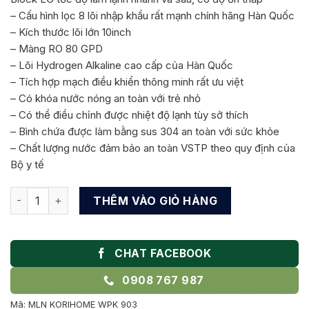
là:
tại
– Cấu hình lọc 8 lõi nhập khẩu rất mạnh chính hãng Hàn Quốc
13.590.000 ₫.
là:
– Kích thước lõi lớn 10inch
9.519.000 ₫.
– Màng RO 80 GPD
– Lõi Hydrogen Alkaline cao cấp của Hàn Quốc
– Tích hợp mạch điều khiển thông minh rất ưu việt
– Có khóa nước nóng an toàn với trẻ nhỏ
– Có thể điều chỉnh được nhiệt độ lạnh tùy sở thích
– Bình chứa được làm bằng sus 304 an toàn với sức khỏe
– Chất lượng nước đảm bảo an toàn VSTP theo quy định của
Bộ y tế
MÁY LỌC NƯỚC KORIHOME WPK-903 TÍCH HỢP NÓNG LẠNH 
THÊM VÀO GIỎ HÀNG
CHAT FACEBOOK
0908 767 987
Mã:
MLN KORIHOME WPK 903