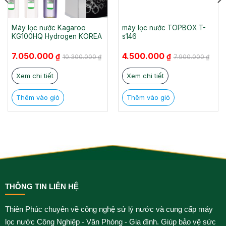
Máy lọc nước Kagaroo
máy lọc nước TOPBOX T-
KG100HQ Hydrogen KOREA
s146
Giá
Giá
Giá
Giá
7.050.000
4.500.000
₫
₫
10.300.000
₫
7.900.000
₫
gốc
hiện
gốc
hiện
là:
tại
là:
tại
10.300.000 ₫.
là:
7.900.000 ₫.
là:
Xem chi tiết
Xem chi tiết
7.050.000 ₫.
4.500.000 ₫.
Thêm vào giỏ
Thêm vào giỏ
THÔNG TIN LIÊN HỆ
Thiên Phúc chuyên về công nghệ sử lý nước và cung cấp máy
lọc nước Công Nghiệp - Văn Phòng - Gia đình. Giúp bảo vệ sức