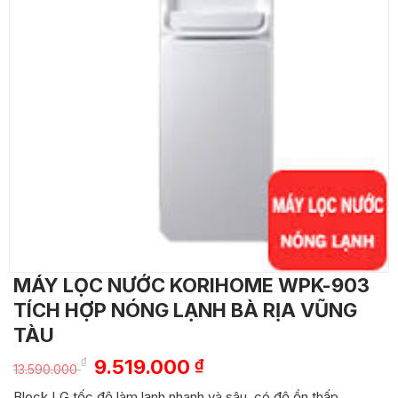
MÁY LỌC NƯỚC KORIHOME WPK-903
TÍCH HỢP NÓNG LẠNH BÀ RỊA VŨNG
TÀU
Giá
Giá
₫
9.519.000
₫
13.590.000
gốc
hiện
Block LG tốc độ làm lạnh nhanh và sâu, có độ ồn thấp