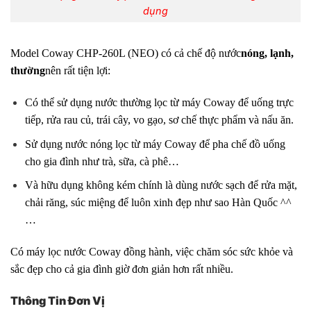
dụng
Model Coway CHP-260L (NEO) có cả chế độ nước
nóng, lạnh,
thường
nên rất tiện lợi:
Có thể sử dụng nước thường lọc từ máy Coway để uống trực
tiếp, rửa rau củ, trái cây, vo gạo, sơ chế thực phẩm và nấu ăn.
Sử dụng nước nóng lọc từ máy Coway để pha chế đồ uống
cho gia đình như trà, sữa, cà phê…
Và hữu dụng không kém chính là dùng nước sạch để rửa mặt,
chải răng, súc miệng để luôn xinh đẹp như sao Hàn Quốc ^^
…
Có máy lọc nước Coway đồng hành, việc chăm sóc sức khỏe và
sắc đẹp cho cả gia đình giờ đơn giản hơn rất nhiều.
Thông Tin Đơn Vị