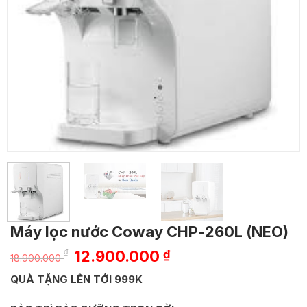
Máy lọc nước Coway CHP-260L (NEO)
Giá
Giá
₫
12.900.000
₫
18.900.000
gốc
hiện
QUÀ TẶNG LÊN TỚI 999K
là:
tại
18.900.000 ₫.
là: