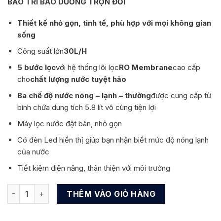
BẢO TRÌ BẢO DƯỠNG TRỌN ĐỜI
12.900.000 ₫.
Thiết kế nhỏ gọn, tinh tế, phù hợp với mọi không gian
sống
Công suất lớn
30L/H
5 bước lọc
với hệ thống lõi lọc
RO Membrane
cao cấp
cho
chất lượng nước tuyệt hảo
Ba chế độ nước nóng – lạnh – thường
được cung cấp từ
bình chứa dung tích 5.8 lít vô cùng tiện lợi
Máy lọc nước đặt bàn, nhỏ gọn
Có đèn Led hiển thị giúp bạn nhận biết mức độ nóng lạnh
của nước
Tiết kiệm điện năng, thân thiện với môi trường
Máy lọc nước Coway CHP-260L (NEO) số lượng
THÊM VÀO GIỎ HÀNG