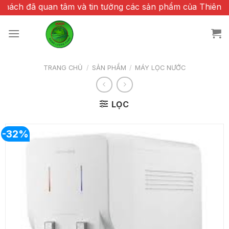
Chuyển
đã quan tâm và tin tưởng các sản phẩm của Thiên Phúc
đến
nội
dung
TRANG CHỦ
/
SẢN PHẨM
/
MÁY LỌC NƯỚC
LỌC
-32%