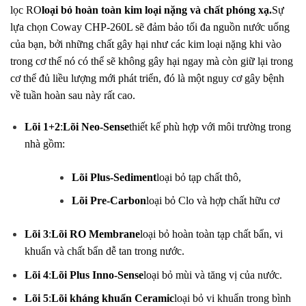
lọc RO
loại bỏ hoàn toàn kim loại nặng và chất phóng xạ.
Sự
lựa chọn Coway CHP-260L sẽ đảm bảo tối đa nguồn nước uống
của bạn, bởi những chất gây hại như các kim loại nặng khi vào
trong cơ thể nó có thể sẽ không gây hại ngay mà còn giữ lại trong
cơ thể đủ liều lượng mới phát triển, đó là một nguy cơ gây bệnh
về tuần hoàn sau này rất cao.
Lõi 1+2
:
Lõi Neo-Sense
thiết kế phù hợp với môi trường trong
nhà gồm:
Lõi Plus-Sediment
loại bỏ tạp chất thô,
Lõi Pre-Carbon
loại bỏ Clo và hợp chất hữu cơ
Lõi 3
:
Lõi RO Membrane
loại bỏ hoàn toàn tạp chất bẩn, vi
khuẩn và chất bẩn dễ tan trong nước.
Lõi 4
:
Lõi Plus Inno-Sense
loại bỏ mùi và tăng vị của nước.
Lõi 5
:
Lõi kháng khuẩn Ceramic
loại bỏ vi khuẩn trong bình