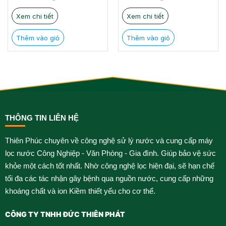
113.000.000 ₫.
là:
14.900.000 ₫.
là:
79.000.000 ₫.
8.390.000 ₫.
Xem chi tiết
Xem chi tiết
Thêm vào giỏ
Thêm vào giỏ
THÔNG TIN LIÊN HỆ
Thiên Phúc chuyên về công nghệ sử lý nước và cung cấp máy
lọc nước Công Nghiệp - Văn Phòng - Gia đình. Giúp bảo vệ sức
khỏe một cách tốt nhất. Nhờ công nghệ lọc hiện đại, sẽ hạn chế
tối đa các tác nhận gây bệnh qua nguồn nước, cung cấp những
khoáng chất và ion Kiềm thiết yếu cho cơ thể.
CÔNG TY TNHH ĐỨC THIÊN PHÁT