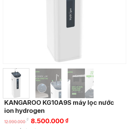
KANGAROO KG10A9S máy lọc nước
ion hydrogen
Giá
Giá
₫
8.500.000
₫
12.990.000
gốc
hiện