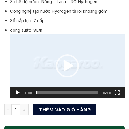
3 chế độ nước: Nóng – Lạnh – RO Hydrogen
là:
tại
12.990.000 ₫.
là:
Công nghệ tạo nước Hydrogen từ lõi khoáng gốm
8.500.000 ₫.
Số cấp lọc: 7 cấp
công suất: 18L/h
Trình
chơi
Video
00:00
02:00
KANGAROO KG10A9S máy lọc nước ion hydrogen số lượng
THÊM VÀO GIỎ HÀNG