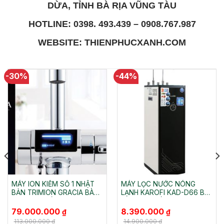
DỪA, TỈNH BÀ RỊA VŨNG TÀU
HOTLINE: 0398. 493.439 – 0908.767.987
WEBSITE: THIENPHUCXANH.COM
-30%
-44%
MÁY ION KIỀM SỐ 1 NHẬT
MÁY LỌC NƯỚC NÓNG
BẢN TRIMION GRACIA BÀ
LẠNH KAROFI KAD-D66 BÀ
RỊA VŨNG TÀU
RỊA VŨNG TÀU
Giá
Giá
Giá
Giá
79.000.000
8.390.000
₫
₫
gốc
hiện
gốc
hiện
là:
tại
là:
tại
113.000.000
₫
14.900.000
₫