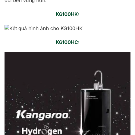
đổi bền vững hơn.
KG100HK:
KG100HC: