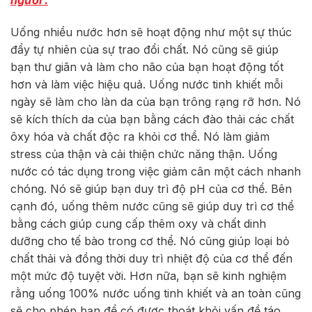
người .
Uống nhiều nước hơn sẽ hoạt động như một sự thúc
đẩy tự nhiên của sự trao đổi chất. Nó cũng sẽ giúp
bạn thư giãn và làm cho não của bạn hoạt động tốt
hơn và làm việc hiệu quả. Uống nước tinh khiết mỗi
ngày sẽ làm cho làn da của bạn trông rạng rỡ hơn. Nó
sẽ kích thích da của bạn bằng cách đào thải các chất
ôxy hóa và chất độc ra khỏi cơ thể. Nó làm giảm
stress của thận và cải thiện chức năng thận. Uống
nước có tác dụng trong việc giảm cân một cách nhanh
chóng. Nó sẽ giúp bạn duy trì độ pH của cơ thể. Bên
cạnh đó, uống thêm nước cũng sẽ giúp duy trì cơ thể
bằng cách giúp cung cấp thêm oxy và chất dinh
dưỡng cho tế bào trong cơ thể. Nó cũng giúp loại bỏ
chất thải và đồng thời duy trì nhiệt độ của cơ thể đến
một mức độ tuyệt vời. Hơn nữa, bạn sẽ kinh nghiệm
rằng uống 100% nước uống tinh khiết và an toàn cũng
sẽ cho phép bạn để có được thoát khỏi vấn đề táo