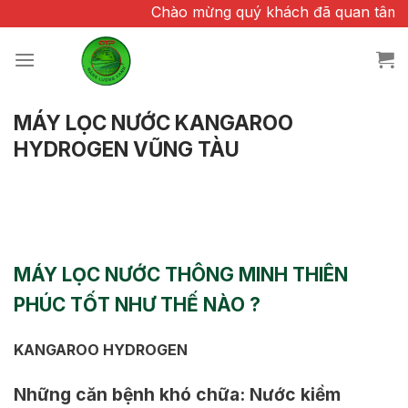
Chuyển
Chào mừng quý khách đã quan tâm và tin tư
đến
nội
dung
MÁY LỌC NƯỚC KANGAROO
HYDROGEN VŨNG TÀU
MÁY LỌC NƯỚC THÔNG MINH THIÊN
PHÚC TỐT NHƯ THẾ NÀO ?
KANGAROO HYDROGEN
Những căn bệnh khó chữa: Nước kiềm