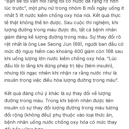
“Bạn bè tôi vẫn nói rằng tôi có nước da rạng rỡ hơn
lúc trước”, một phụ nữ trong nhóm B mỗi ngày uống ít
nhất 5 lít nước kiềm chống oxy hóa nói. Kết quả thực
tế thật không thể tin được. Sau cuộc thí nghiệm, khi
lượng đường trong máu được đo, tất cả bệnh nhân
giảm đáng kể lượng đường trong máu. Sự thay đổi rõ
rệt nhất là ông Lee Seong Jun (69), người ban đầu có
mức độ nguy hiểm cao khoảng 400 giảm còn 168 sau
khi uống lượng lớn nước kiềm chống oxy hóa. “Lúc
đầu tôi lo lắng khi dừng phép trị liệu (tiêm insulin),
nhưng tôi ngạc nhiên khi nhận ra rằng nước như là
insulin trong việc điều hòa lượng đường trong máu”.
Kết quả đáng chú ý khác là sự thay đổi về lượng
đường trong máu. Trong khi bệnh nhân được tiên
insulin có sự thay đổi lượng đường trong máu tương
đối rộng (không đều) phụ thuộc vào loại thức ăn,
bệnh nhân uống nước chống oxy hóa có mức thay