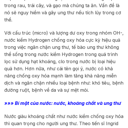
trong rau, trái cây, và gạo mà chúng ta ăn. Vấn đề là
nó sẽ nguy hiểm và gây ung thư nếu tích lũy trong cơ
thể.
Với cấu trúc (micro) và lượng dư oxy trong nhóm OH-,
nước kiềm Hydrogen chống oxy hóa cực kỳ hiệu quả
trong việc ngăn chặn ung thư, tế bào ung thư không
thể sống trong nước kiềm Hydrogen trong quá trình
lọc sử dụng hạt khoáng, clo trong nước bị loại hiệu
quả hơn. Hơn nữa, như cái tên gọi ý, nước có khả
năng chống oxy hóa mạnh làm tăng khả năng miễn
dịch và ngăn chặn nhiều loại bệnh như: khó tiêu, bệnh
đường ruột, bệnh về da và sự mệt mỏi.
»»» Bí mật của nước: nước, khoáng chất và ung thư
Nước giàu khoáng chất như nước kiềm chống oxy hóa
thì quan trọng cho người ung thư. Theo tiến sĩ Ingrid