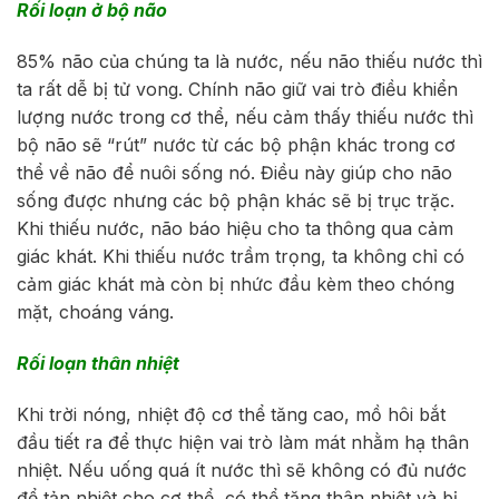
Rối loạn ở bộ não
85% não của chúng ta là nước, nếu não thiếu nước thì
ta rất dễ bị tử vong. Chính não giữ vai trò điều khiển
lượng nước trong cơ thể, nếu cảm thấy thiếu nước thì
bộ não sẽ “rút” nước từ các bộ phận khác trong cơ
thể về não để nuôi sống nó. Điều này giúp cho não
sống được nhưng các bộ phận khác sẽ bị trục trặc.
Khi thiếu nước, não báo hiệu cho ta thông qua cảm
giác khát. Khi thiếu nước trầm trọng, ta không chỉ có
cảm giác khát mà còn bị nhức đầu kèm theo chóng
mặt, choáng váng.
Rối loạn thân nhiệt
Khi trời nóng, nhiệt độ cơ thể tăng cao, mồ hôi bắt
đầu tiết ra để thực hiện vai trò làm mát nhằm hạ thân
nhiệt. Nếu uống quá ít nước thì sẽ không có đủ nước
để tản nhiệt cho cơ thể, có thể tăng thân nhiệt và bị