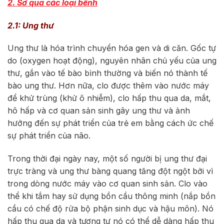
2. Sơ qua các loại bênh
2.1: Ung thư
Ung thư là hóa trình chuyển hóa gen và di căn. Gốc tự
do (oxygen hoạt động), nguyên nhân chủ yếu của ung
thư, gắn vào tế bào bình thường và biến nó thành tế
bào ung thư. Hơn nữa, clo được thêm vào nước máy
để khử trùng (khử ô nhiễm), clo hấp thu qua da, mắt,
hô hấp và cơ quan sản sinh gây ung thư và ảnh
hưởng đến sự phát triển của trẻ em bằng cách ức chế
sự phát triển của não.
Trong thời đại ngày nay, một số người bị ung thư đại
trực tràng và ung thư bàng quang tăng đột ngột bởi vì
trong dòng nước máy vào cơ quan sinh sản. Clo vào
thể khi tắm hay sử dụng bồn cầu thông minh (nắp bồn
cầu có chế độ rửa bộ phận sinh dục và hậu môn). Nó
hấp thu qua da và tương tự nó có thể dễ dàng hấp thu