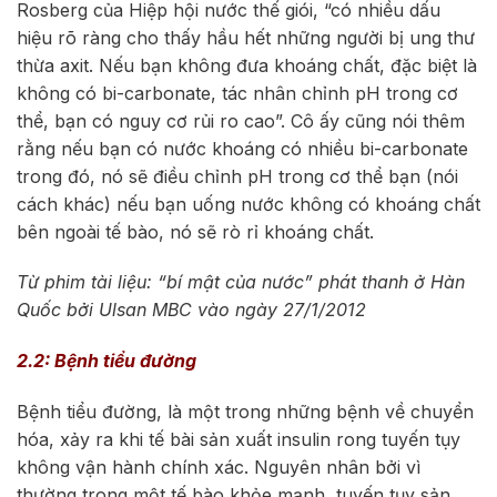
Rosberg của Hiệp hội nước thế giói, “có nhiều dấu
hiệu rõ ràng cho thấy hầu hết những người bị ung thư
thừa axit. Nếu bạn không đưa khoáng chất, đặc biệt là
không có bi-carbonate, tác nhân chỉnh pH trong cơ
thể, bạn có nguy cơ rủi ro cao”. Cô ấy cũng nói thêm
rằng nếu bạn có nước khoáng có nhiều bi-carbonate
trong đó, nó sẽ điều chỉnh pH trong cơ thể bạn (nói
cách khác) nếu bạn uống nước không có khoáng chất
bên ngoài tế bào, nó sẽ rò rỉ khoáng chất.
Từ phim tài liệu: “bí mật của nước” phát thanh ở Hàn
Quốc bởi Ulsan MBC vào ngày 27/1/2012
2.2: Bệnh tiểu đường
Bệnh tiểu đường, là một trong những bệnh về chuyển
hóa, xảy ra khi tế bài sản xuất insulin rong tuyến tụy
không vận hành chính xác. Nguyên nhân bởi vì
thường trong một tế bào khỏe mạnh, tuyến tụy sản