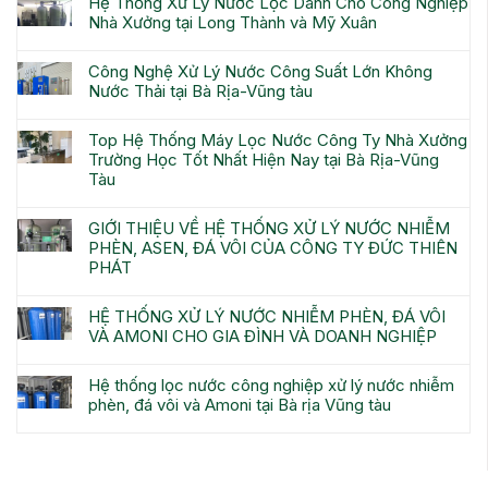
Hệ Thống Xử Lý Nước Lọc Dành Cho Công Nghiệp
Nhà Xưởng tại Long Thành và Mỹ Xuân
Công Nghệ Xử Lý Nước Công Suất Lớn Không
Nước Thải tại Bà Rịa-Vũng tàu
Top Hệ Thống Máy Lọc Nước Công Ty Nhà Xưởng
Trường Học Tốt Nhất Hiện Nay tại Bà Rịa-Vũng
Tàu
GIỚI THIỆU VỀ HỆ THỐNG XỬ LÝ NƯỚC NHIỄM
PHÈN, ASEN, ĐÁ VÔI CỦA CÔNG TY ĐỨC THIÊN
PHÁT
HỆ THỐNG XỬ LÝ NƯỚC NHIỄM PHÈN, ĐÁ VÔI
VÀ AMONI CHO GIA ĐÌNH VÀ DOANH NGHIỆP
Hệ thống lọc nước công nghiệp xử lý nước nhiễm
phèn, đá vôi và Amoni tại Bà rịa Vũng tàu