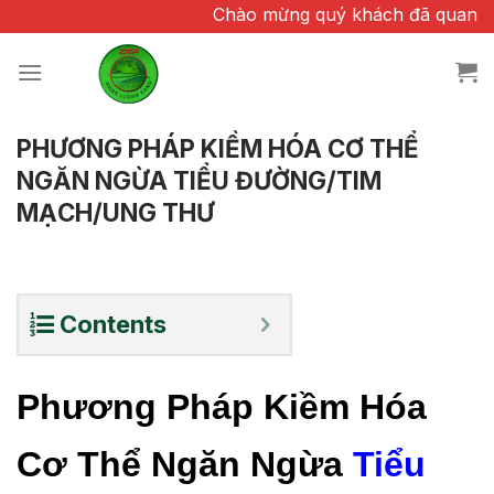
Chuyển
Chào mừng quý khách đã quan tâm và tin t
đến
nội
dung
PHƯƠNG PHÁP KIỀM HÓA CƠ THỂ
NGĂN NGỪA TIỂU ĐƯỜNG/TIM
MẠCH/UNG THƯ
Contents
Phương Pháp Kiềm Hóa
Cơ Thể Ngăn Ngừa
Tiểu