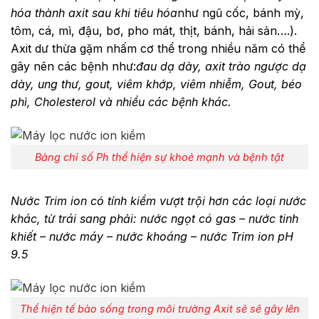
hóa thành axit sau khi tiêu hóa
như ngũ cốc, bánh mỳ,
tôm, cá, mì, đậu, bơ, pho mát, thịt, bánh, hải sản….).
Axit dư thừa gặm nhấm cơ thể trong nhiều năm có thể
gây nên các bệnh như:
đau dạ dày, axit trào ngược dạ
dày, ung thư, gout, viêm khớp, viêm nhiễm, Gout, béo
phì, Cholesterol và nhiều các bệnh khác.
Bảng chỉ số Ph thể hiện sự khoẻ mạnh và bệnh tật
Nước Trim ion có tính kiềm vượt trội hơn các loại nước
khác, từ trái sang phải: nước ngọt có gas – nước tinh
khiết – nước máy – nước khoáng – nước Trim ion pH
9.5
Thể hiện tế bào sống trong môi trường Axit sẽ sẽ gây lên