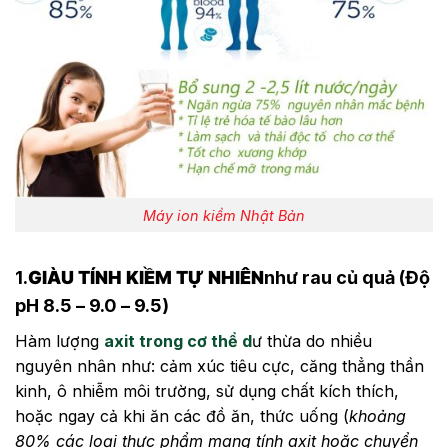
Máy ion kiềm Nhật Bản
1.
GIÀU TÍNH KIỀM TỰ NHIÊN
như rau củ quả (Độ
pH 8.5 – 9.0 – 9.5)
Hàm lượng
axit trong cơ thể d
ư thừa do nhiều
nguyên nhân như: cảm xúc tiêu cực, căng thẳng thần
kinh, ô nhiễm môi trường, sử dụng chất kích thích,
hoặc ngay cả khi ăn các đồ ăn, thức uống (
khoảng
80% các loại thực phẩm mang tính axit hoặc chuyển