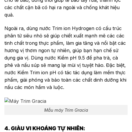
cho tế bào, đồng thời giúp tế bào tẩy rửa, thanh lọc
các chất cặn bã có hại ra ngoài và chống khát hiệu
quả.
Ngoài ra, dùng nước Trim ion Hydrogen có cấu trúc
phân tử siêu nhỏ sẽ giúp chiết xuất mạnh mẽ các các
tinh chất trong thực phẩm, làm gia tăng và nổi bật các
hương vị thơm ngon tự nhiên, giúp bạn hạn chế sử
dụng gia vị. Dùng nước Kiềm pH 9.5 để pha trà, cà
phê và nấu súp sẽ mang lại mùi vị tuyệt hảo. Đặc biệt,
nước Kiềm Trim ion pH có tác tác dụng làm mềm thực
phẩm, giải phóng và bảo toàn các chất dinh dưỡng khi
nấu các món hầm và luộc.
Mẫu máy Trim Gracia
4. GIÀU VI KHOÁNG TỰ NHIÊN: