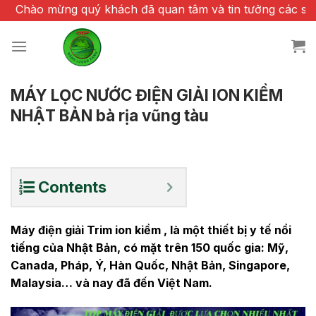
Chuyển
o mừng quý khách đã quan tâm và tin tưởng các sản phẩ
đến
nội
dung
MÁY LỌC NƯỚC ĐIỆN GIẢI ION KIỀM
NHẬT BẢN bà rịa vũng tàu
Contents
Máy điện giải Trim ion kiềm , là một thiết bị y tế nổi
tiếng của Nhật Bản, có mặt trên 150 quốc gia: Mỹ,
Canada, Pháp, Ý, Hàn Quốc, Nhật Bản, Singapore,
Malaysia… và nay đã đến Việt Nam.