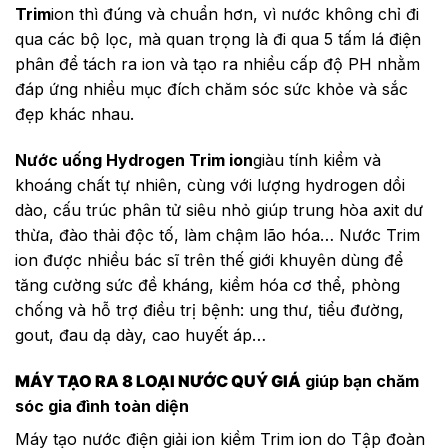
Trim
ion thì đúng và chuẩn hơn, vì nước không chỉ đi
qua các bộ lọc, mà quan trọng là đi qua 5 tấm lá điện
phân để tách ra ion và tạo ra nhiều cấp độ PH nhằm
đáp ứng nhiều mục đích chăm sóc sức khỏe và sắc
đẹp khác nhau.
Nước uống Hydrogen Trim ion
giàu tính kiềm và
khoáng chất tự nhiên, cùng với lượng hydrogen dồi
dào, cấu trúc phân tử siêu nhỏ giúp trung hòa axit dư
thừa, đào thải độc tố, làm chậm lão hóa… Nước Trim
ion được nhiều bác sĩ trên thế giới khuyên dùng để
tăng cường sức đề kháng, kiềm hóa cơ thể, phòng
chống và hỗ trợ điều trị bệnh: ung thư, tiểu đường,
gout, đau dạ dày, cao huyết áp…
MÁY TẠO RA 8 LOẠI NƯỚC QUÝ GIÁ
giúp bạn chăm
sóc gia đình toàn diện
Máy tạo nước điện giải ion kiềm Trim ion do Tập đoàn