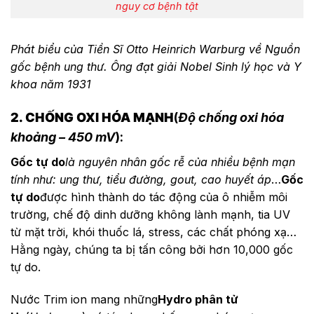
nguy cơ bệnh tật
Phát biểu của Tiền Sĩ Otto Heinrich Warburg về Nguồn
gốc bệnh ung thư. Ông đạt giải Nobel Sinh lý học và Y
khoa năm 1931
2. CHỐNG OXI HÓA MẠNH
(
Độ chống oxi hóa
khoảng – 450 mV
):
Gốc tự do
là nguyên nhân gốc rễ của nhiều bệnh mạn
tính như: ung thư, tiểu đường, gout, cao huyết áp
…
Gốc
tự do
được hình thành do tác động của ô nhiễm môi
trường, chế độ dinh dưỡng không lành mạnh, tia UV
từ mặt trời, khói thuốc lá, stress, các chất phóng xạ…
Hằng ngày, chúng ta bị tấn công bởi hơn 10,000 gốc
tự do.
Nước Trim ion mang những
Hydro phân tử