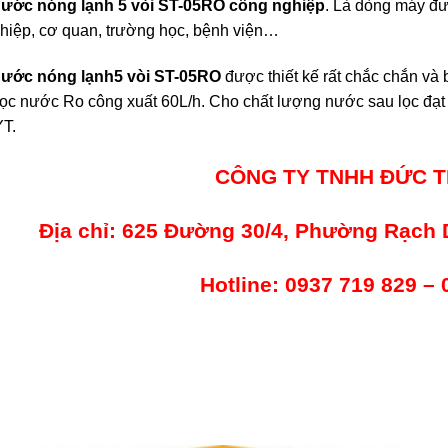
nước nóng lạnh 5 vòi ST-05RO công nghiệp
. Là dòng máy đư
ghiệp, cơ quan, trường học, bệnh viện…
nước nóng lạnh
5 vòi ST-05RO
được thiết kế rất chắc chắn và b
lọc nước Ro công xuất 60L/h. Cho chất lượng nước sau lọc đạt 
YT.
CÔNG TY TNHH ĐỨC T
Địa chỉ: 625 Đường 30/4, Phường Rạch 
Hotline: 0937 719 829 –