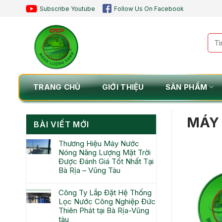
Chuyển
Subscribe Youtube
Follow Us On Facebook
đến
nội
Tìm
dung
kiế
TRANG CHỦ
GIỚI THIỆU
SẢN PHẨM
MÁY 
BÀI VIẾT MỚI
Thương Hiệu Máy Nước
Nóng Năng Lượng Mặt Trời
Được Đánh Giá Tốt Nhất Tại
Bà Rịa – Vũng Tàu
Công Ty Lắp Đặt Hệ Thống
Lọc Nước Công Nghiệp Đức
Thiên Phát tại Bà Rịa-Vũng
tàu