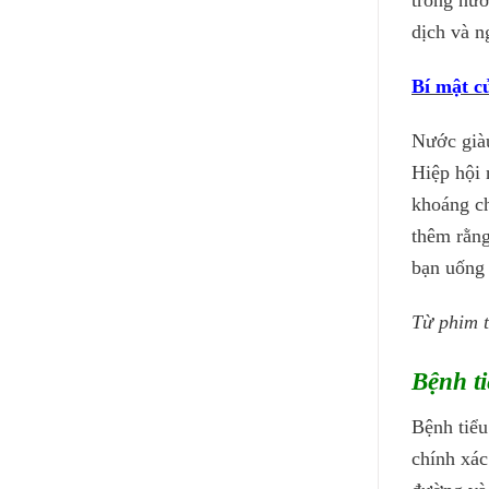
trong nướ
dịch và n
Bí mật c
Nước giàu
Hiệp hội 
khoáng ch
thêm rằng
bạn uống 
Từ phim 
Bệnh t
Bệnh tiểu
chính xác