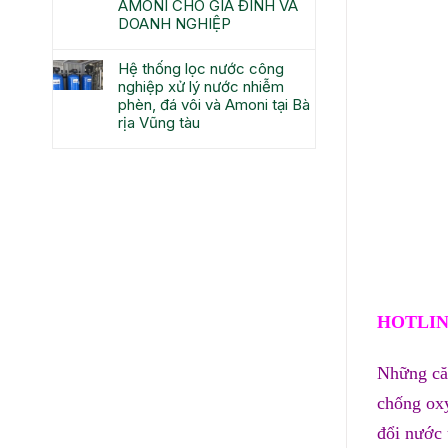
AMONI CHO GIA ĐÌNH VÀ
DOANH NGHIỆP
Hệ thống lọc nước công
nghiệp xử lý nước nhiễm
phèn, đá vôi và Amoni tại Bà
rịa Vũng tàu
HOTLINE
Những că
chống oxy
đổi nước 