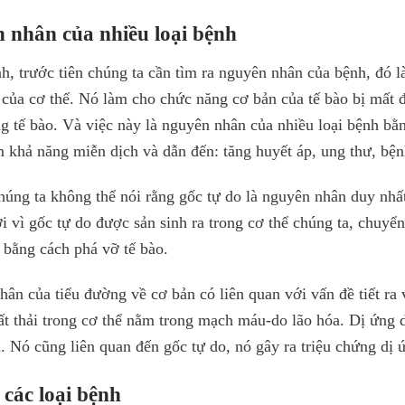
 nhân của nhiều loại bệnh
nh, trước tiên chúng ta cần tìm ra nguyên nhân của bệnh, đó 
 của cơ thể. Nó làm cho chức năng cơ bản của tế bào bị mất đ
 tế bào. Và việc này là nguyên nhân của nhiều loại bệnh bằng
m khả năng miễn dịch và dẫn đến: tăng huyết áp, ung thư, bệ
úng ta không thể nói rằng gốc tự do là nguyên nhân duy nhất
ởi vì gốc tự do được sản sinh ra trong cơ thể chúng ta, chuyể
bằng cách phá vỡ tế bào.
ân của tiểu đường về cơ bản có liên quan với vấn đề tiết ra
t thải trong cơ thể nằm trong mạch máu-do lão hóa. Dị ứng d
. Nó cũng liên quan đến gốc tự do, nó gây ra triệu chứng dị 
 các loại bệnh