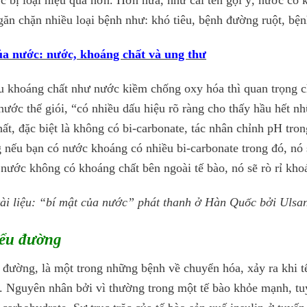
c bị loại hiệu quả hơn. Hơn nữa, như cái tên gọi ý, nước c
găn chặn nhiều loại bệnh như: khó tiêu, bệnh đường ruột, bệ
ủa nước: nước, khoáng chất và ung thư
 khoáng chất như nước kiềm chống oxy hóa thì quan trọng ch
nước thế giói, “có nhiều dấu hiệu rõ ràng cho thấy hầu hết n
ất, đặc biệt là không có bi-carbonate, tác nhân chỉnh pH tron
 nếu bạn có nước khoáng có nhiều bi-carbonate trong đó, nó 
nước không có khoáng chất bên ngoài tế bào, nó sẽ rò rỉ kho
tài liệu: “bí mật của nước” phát thanh ở Hàn Quốc bởi Uls
iểu đường
 đường, là một trong những bệnh về chuyển hóa, xảy ra khi tế
. Nguyên nhân bởi vì thường trong một tế bào khỏe mạnh, tuy