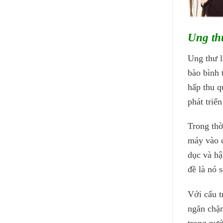
Ung th
Ung thư l
bào bình 
hấp thu q
phát triể
Trong thờ
máy vào c
dục và hậ
đề là nó 
Với cấu t
ngăn chặn