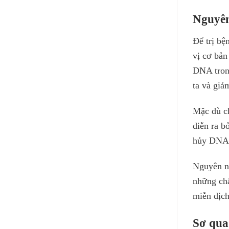
Nguyên
Để trị bệ
vị cơ bản
DNA trong
ta và giả
Mặc dù ch
diễn ra b
hủy DNA 
Nguyên nh
những chấ
miễn dịch
Sơ qua