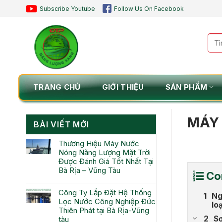
Chuyển
Subscribe Youtube
Follow Us On Facebook
đến
nội
Tìm
dung
kiế
TRANG CHỦ
GIỚI THIỆU
SẢN PHẨM
MÁY 
BÀI VIẾT MỚI
Thương Hiệu Máy Nước
Nóng Năng Lượng Mặt Trời
Được Đánh Giá Tốt Nhất Tại
Bà Rịa – Vũng Tàu
Co
Công Ty Lắp Đặt Hệ Thống
Ng
Lọc Nước Công Nghiệp Đức
lo
Thiên Phát tại Bà Rịa-Vũng
Sơ
tàu