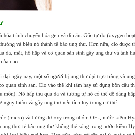
ư
à hóa trình chuyển hóa gen và di căn. Gốc tự do (oxygen hoạ
thường và biến nó thành tế bào ung thư. Hơn nữa, clo được 
ua da, mắt, hô hấp và cơ quan sản sinh gây ung thư và ảnh hư
n của não.
i đại ngày nay, một số người bị ung thư đại trực tràng và un
ơ quan sinh sản. Clo vào thể khi tắm hay sử dụng bồn cầu t
u môn). Nó hấp thu qua da và tương tự nó có thể dễ dàng hấp 
sẽ nguy hiểm và gây ung thư nếu tích lũy trong cơ thể.
rúc (micro) và lượng dư oxy trong nhóm OH-, nước kiềm Hyd
 ung thư, tế bào ung thư không thể sống trong nước kiềm Hyd