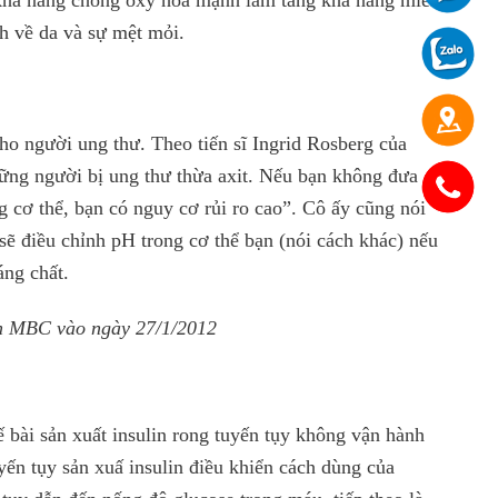
ó khả năng chống oxy hóa mạnh làm tăng khả năng miễn
nh về da và sự mệt mỏi.
o người ung thư. Theo tiến sĩ Ingrid Rosberg của
hững người bị ung thư thừa axit. Nếu bạn không đưa
g cơ thể, bạn có nguy cơ rủi ro cao”. Cô ấy cũng nói
sẽ điều chỉnh pH trong cơ thể bạn (nói cách khác) nếu
áng chất.
an MBC vào ngày 27/1/2012
 bài sản xuất insulin rong tuyến tụy không vận hành
ến tụy sản xuấ insulin điều khiển cách dùng của