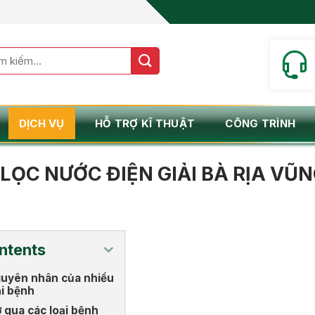
m:
DỊCH VỤ
HỖ TRỢ KĨ THUẬT
CÔNG TRÌNH
LỌC NƯỚC ĐIỆN GIẢI BÀ RỊA VŨ
ntents
uyên nhân của nhiều
ại bệnh
 qua các loại bệnh