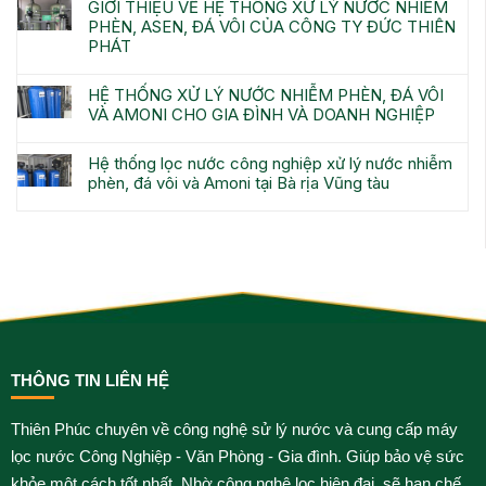
GIỚI THIỆU VỀ HỆ THỐNG XỬ LÝ NƯỚC NHIỄM
PHÈN, ASEN, ĐÁ VÔI CỦA CÔNG TY ĐỨC THIÊN
PHÁT
HỆ THỐNG XỬ LÝ NƯỚC NHIỄM PHÈN, ĐÁ VÔI
VÀ AMONI CHO GIA ĐÌNH VÀ DOANH NGHIỆP
Hệ thống lọc nước công nghiệp xử lý nước nhiễm
phèn, đá vôi và Amoni tại Bà rịa Vũng tàu
THÔNG TIN LIÊN HỆ
Thiên Phúc chuyên về công nghệ sử lý nước và cung cấp máy
lọc nước Công Nghiệp - Văn Phòng - Gia đình. Giúp bảo vệ sức
khỏe một cách tốt nhất. Nhờ công nghệ lọc hiện đại, sẽ hạn chế