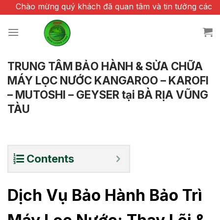
Chuyển
ng quý khách đã quan tâm và tin tưởng các sản phẩm của
đến
nội
dung
TRUNG TÂM BẢO HÀNH & SỬA CHỮA
MÁY LỌC NƯỚC KANGAROO – KAROFI
– MUTOSHI – GEYSER tại BÀ RỊA VŨNG
TÀU
Contents
Dịch Vụ Bảo Hành Bảo Trì