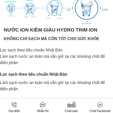
NƯỚC ION KIỀM GIÀU HYDRO TRIM ION
KHÔNG CHỈ SẠCH MÀ CÒN TỐT CHO SỨC KHỎE
Lọc sạch theo tiêu chuẩn Nhật Bản
Làm sạch nước an toàn mà vẫn giữ lại các khoáng chất để
điện phân
Lọc sạch theo tiêu chuẩn Nhật Bản
Làm sạch nước an toàn mà vẫn giữ lại các khoáng chất để
điện phân
Trung hòa Axit, ngăn ngừa dư thừa Axit
Cải thiện chức năng dạ dày, Cải thiện bệnh do thừa Axit
Gọi điện
Nhắn tin
Chat zalo
Chat Facebook