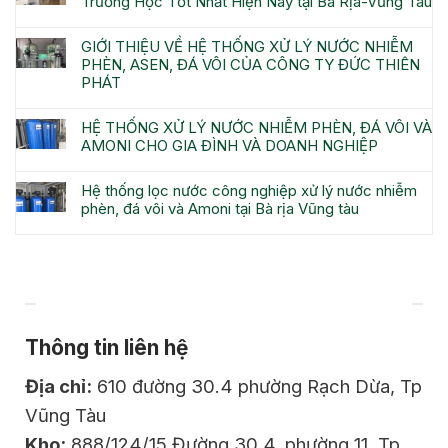
Trường Học Tốt Nhất Hiện Nay tại Bà Rịa-Vũng Tàu
GIỚI THIỆU VỀ HỆ THỐNG XỬ LÝ NƯỚC NHIỄM
PHÈN, ASEN, ĐÁ VÔI CỦA CÔNG TY ĐỨC THIÊN
PHÁT
HỆ THỐNG XỬ LÝ NƯỚC NHIỄM PHÈN, ĐÁ VÔI VÀ
AMONI CHO GIA ĐÌNH VÀ DOANH NGHIỆP
Hệ thống lọc nước công nghiệp xử lý nước nhiễm
phèn, đá vôi và Amoni tại Bà rịa Vũng tàu
ĐĂNG KÝ KHÁCH HÀNG THÂN THIẾT
Thông tin liên hệ
Địa chỉ:
610 đường 30.4 phường Rạch Dừa, Tp
Vũng Tàu
Kho:
888/124/15 Đường 30.4, phường 11, Tp